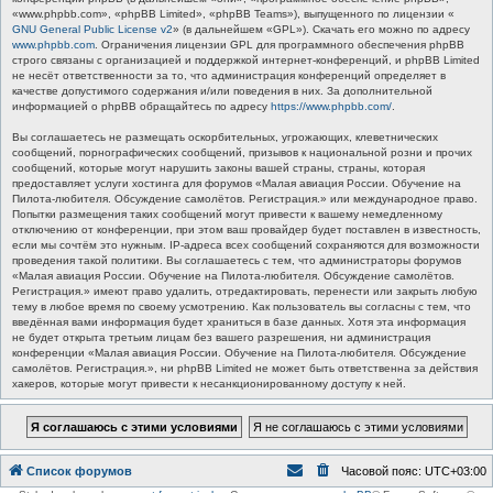
«www.phpbb.com», «phpBB Limited», «phpBB Teams»), выпущенного по лицензии «
GNU General Public License v2
» (в дальнейшем «GPL»). Скачать его можно по адресу
www.phpbb.com
. Ограничения лицензии GPL для программного обеспечения phpBB
строго связаны с организацией и поддержкой интернет-конференций, и phpBB Limited
не несёт ответственности за то, что администрация конференций определяет в
качестве допустимого содержания и/или поведения в них. За дополнительной
информацией о phpBB обращайтесь по адресу
https://www.phpbb.com/
.
Вы соглашаетесь не размещать оскорбительных, угрожающих, клеветнических
сообщений, порнографических сообщений, призывов к национальной розни и прочих
сообщений, которые могут нарушить законы вашей страны, страны, которая
предоставляет услуги хостинга для форумов «Малая авиация России. Обучение на
Пилота-любителя. Обсуждение самолётов. Регистрация.» или международное право.
Попытки размещения таких сообщений могут привести к вашему немедленному
отключению от конференции, при этом ваш провайдер будет поставлен в известность,
если мы сочтём это нужным. IP-адреса всех сообщений сохраняются для возможности
проведения такой политики. Вы соглашаетесь с тем, что администраторы форумов
«Малая авиация России. Обучение на Пилота-любителя. Обсуждение самолётов.
Регистрация.» имеют право удалить, отредактировать, перенести или закрыть любую
тему в любое время по своему усмотрению. Как пользователь вы согласны с тем, что
введённая вами информация будет храниться в базе данных. Хотя эта информация
не будет открыта третьим лицам без вашего разрешения, ни администрация
конференции «Малая авиация России. Обучение на Пилота-любителя. Обсуждение
самолётов. Регистрация.», ни phpBB Limited не может быть ответственна за действия
хакеров, которые могут привести к несанкционированному доступу к ней.
Список форумов
Часовой пояс:
UTC+03:00