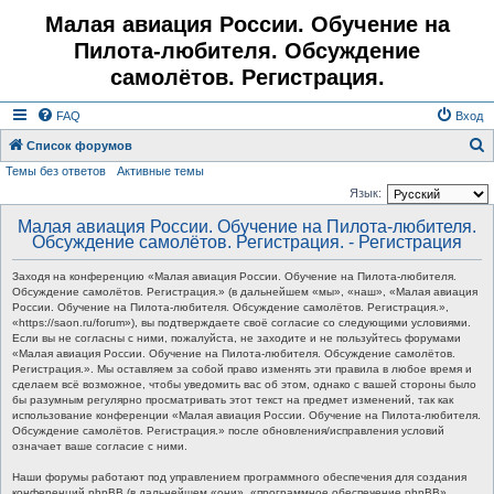
Малая авиация России. Обучение на
Пилота-любителя. Обсуждение
самолётов. Регистрация.
FAQ
Вход
Список форумов
Темы без ответов
Активные темы
о
Язык:
и
Малая авиация России. Обучение на Пилота-любителя.
с
Обсуждение самолётов. Регистрация. - Регистрация
к
Заходя на конференцию «Малая авиация России. Обучение на Пилота-любителя.
Обсуждение самолётов. Регистрация.» (в дальнейшем «мы», «наш», «Малая авиация
России. Обучение на Пилота-любителя. Обсуждение самолётов. Регистрация.»,
«https://saon.ru/forum»), вы подтверждаете своё согласие со следующими условиями.
Если вы не согласны с ними, пожалуйста, не заходите и не пользуйтесь форумами
«Малая авиация России. Обучение на Пилота-любителя. Обсуждение самолётов.
Регистрация.». Мы оставляем за собой право изменять эти правила в любое время и
сделаем всё возможное, чтобы уведомить вас об этом, однако с вашей стороны было
бы разумным регулярно просматривать этот текст на предмет изменений, так как
использование конференции «Малая авиация России. Обучение на Пилота-любителя.
Обсуждение самолётов. Регистрация.» после обновления/исправления условий
означает ваше согласие с ними.
Наши форумы работают под управлением программного обеспечения для создания
конференций phpBB (в дальнейшем «они», «программное обеспечение phpBB»,