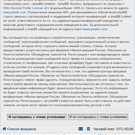
«www.phpbb.com», «phpBB Limited», «phpBB Teams»), выпущенного по лицензии «
GNU General Public License v2
» (в дальнейшем «GPL»). Скачать его можно по адресу
www.phpbb.com
. Ограничения лицензии GPL для программного обеспечения phpBB
строго связаны с организацией и поддержкой интернет-конференций, и phpBB Limited
не несёт ответственности за то, что администрация конференций определяет в
качестве допустимого содержания и/или поведения в них. За дополнительной
информацией о phpBB обращайтесь по адресу
https://www.phpbb.com/
.
Вы соглашаетесь не размещать оскорбительных, угрожающих, клеветнических
сообщений, порнографических сообщений, призывов к национальной розни и прочих
сообщений, которые могут нарушить законы вашей страны, страны, которая
предоставляет услуги хостинга для форумов «Малая авиация России. Обучение на
Пилота-любителя. Обсуждение самолётов. Регистрация.» или международное право.
Попытки размещения таких сообщений могут привести к вашему немедленному
отключению от конференции, при этом ваш провайдер будет поставлен в известность,
если мы сочтём это нужным. IP-адреса всех сообщений сохраняются для возможности
проведения такой политики. Вы соглашаетесь с тем, что администраторы форумов
«Малая авиация России. Обучение на Пилота-любителя. Обсуждение самолётов.
Регистрация.» имеют право удалить, отредактировать, перенести или закрыть любую
тему в любое время по своему усмотрению. Как пользователь вы согласны с тем, что
введённая вами информация будет храниться в базе данных. Хотя эта информация
не будет открыта третьим лицам без вашего разрешения, ни администрация
конференции «Малая авиация России. Обучение на Пилота-любителя. Обсуждение
самолётов. Регистрация.», ни phpBB Limited не может быть ответственна за действия
хакеров, которые могут привести к несанкционированному доступу к ней.
Список форумов
Часовой пояс:
UTC+03:00