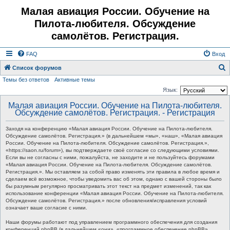
Малая авиация России. Обучение на
Пилота-любителя. Обсуждение
самолётов. Регистрация.
FAQ
Вход
Список форумов
Темы без ответов
Активные темы
о
Язык:
и
Малая авиация России. Обучение на Пилота-любителя.
с
Обсуждение самолётов. Регистрация. - Регистрация
к
Заходя на конференцию «Малая авиация России. Обучение на Пилота-любителя.
Обсуждение самолётов. Регистрация.» (в дальнейшем «мы», «наш», «Малая авиация
России. Обучение на Пилота-любителя. Обсуждение самолётов. Регистрация.»,
«https://saon.ru/forum»), вы подтверждаете своё согласие со следующими условиями.
Если вы не согласны с ними, пожалуйста, не заходите и не пользуйтесь форумами
«Малая авиация России. Обучение на Пилота-любителя. Обсуждение самолётов.
Регистрация.». Мы оставляем за собой право изменять эти правила в любое время и
сделаем всё возможное, чтобы уведомить вас об этом, однако с вашей стороны было
бы разумным регулярно просматривать этот текст на предмет изменений, так как
использование конференции «Малая авиация России. Обучение на Пилота-любителя.
Обсуждение самолётов. Регистрация.» после обновления/исправления условий
означает ваше согласие с ними.
Наши форумы работают под управлением программного обеспечения для создания
конференций phpBB (в дальнейшем «они», «программное обеспечение phpBB»,