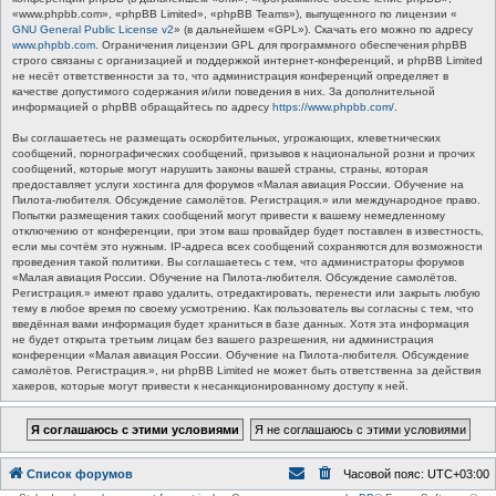
«www.phpbb.com», «phpBB Limited», «phpBB Teams»), выпущенного по лицензии «
GNU General Public License v2
» (в дальнейшем «GPL»). Скачать его можно по адресу
www.phpbb.com
. Ограничения лицензии GPL для программного обеспечения phpBB
строго связаны с организацией и поддержкой интернет-конференций, и phpBB Limited
не несёт ответственности за то, что администрация конференций определяет в
качестве допустимого содержания и/или поведения в них. За дополнительной
информацией о phpBB обращайтесь по адресу
https://www.phpbb.com/
.
Вы соглашаетесь не размещать оскорбительных, угрожающих, клеветнических
сообщений, порнографических сообщений, призывов к национальной розни и прочих
сообщений, которые могут нарушить законы вашей страны, страны, которая
предоставляет услуги хостинга для форумов «Малая авиация России. Обучение на
Пилота-любителя. Обсуждение самолётов. Регистрация.» или международное право.
Попытки размещения таких сообщений могут привести к вашему немедленному
отключению от конференции, при этом ваш провайдер будет поставлен в известность,
если мы сочтём это нужным. IP-адреса всех сообщений сохраняются для возможности
проведения такой политики. Вы соглашаетесь с тем, что администраторы форумов
«Малая авиация России. Обучение на Пилота-любителя. Обсуждение самолётов.
Регистрация.» имеют право удалить, отредактировать, перенести или закрыть любую
тему в любое время по своему усмотрению. Как пользователь вы согласны с тем, что
введённая вами информация будет храниться в базе данных. Хотя эта информация
не будет открыта третьим лицам без вашего разрешения, ни администрация
конференции «Малая авиация России. Обучение на Пилота-любителя. Обсуждение
самолётов. Регистрация.», ни phpBB Limited не может быть ответственна за действия
хакеров, которые могут привести к несанкционированному доступу к ней.
Список форумов
Часовой пояс:
UTC+03:00