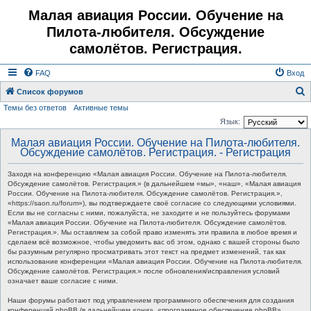
Малая авиация России. Обучение на
Пилота-любителя. Обсуждение
самолётов. Регистрация.
FAQ
Вход
Список форумов
Темы без ответов
Активные темы
о
Язык:
и
Малая авиация России. Обучение на Пилота-любителя.
с
Обсуждение самолётов. Регистрация. - Регистрация
к
Заходя на конференцию «Малая авиация России. Обучение на Пилота-любителя.
Обсуждение самолётов. Регистрация.» (в дальнейшем «мы», «наш», «Малая авиация
России. Обучение на Пилота-любителя. Обсуждение самолётов. Регистрация.»,
«https://saon.ru/forum»), вы подтверждаете своё согласие со следующими условиями.
Если вы не согласны с ними, пожалуйста, не заходите и не пользуйтесь форумами
«Малая авиация России. Обучение на Пилота-любителя. Обсуждение самолётов.
Регистрация.». Мы оставляем за собой право изменять эти правила в любое время и
сделаем всё возможное, чтобы уведомить вас об этом, однако с вашей стороны было
бы разумным регулярно просматривать этот текст на предмет изменений, так как
использование конференции «Малая авиация России. Обучение на Пилота-любителя.
Обсуждение самолётов. Регистрация.» после обновления/исправления условий
означает ваше согласие с ними.
Наши форумы работают под управлением программного обеспечения для создания
конференций phpBB (в дальнейшем «они», «программное обеспечение phpBB»,