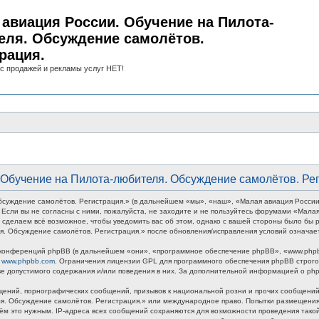
авиация России. Обучение на Пилота-
еля. Обсуждение самолётов.
рация.
с продажей и рекламы услуг НЕТ!
Обучение на Пилота-любителя. Обсуждение самолётов. Рег
суждение самолётов. Регистрация.» (в дальнейшем «мы», «наш», «Малая авиация России
ми. Если вы не согласны с ними, пожалуйста, не заходите и не пользуйтесь форумами «Ма
 сделаем всё возможное, чтобы уведомить вас об этом, однако с вашей стороны было бы р
. Обсуждение самолётов. Регистрация.» после обновления/исправления условий означает
онференций phpBB (в дальнейшем «они», «программное обеспечение phpBB», «www.phpbb
у
www.phpbb.com
. Ограничения лицензии GPL для программного обеспечения phpBB строго 
тве допустимого содержания и/или поведения в них. За дополнительной информацией о p
ений, порнографических сообщений, призывов к национальной розни и прочих сообщений,
ля. Обсуждение самолётов. Регистрация.» или международное право. Попытки размещени
тём это нужным. IP-адреса всех сообщений сохраняются для возможности проведения так