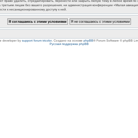
 право удалить, отредактировать, перенести или закрыть любую тему в любое время по с
та третьим лицам без вашего разрешения, ни администрация конференции «Малая авиация
ести к несанкционированному доступу к ней.
le developer by
support forum tricolor
,
Создано на основе
phpBB
® Forum Software © phpBB Lim
Русская поддержка phpBB