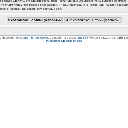
 право удалить, отредактировать, перенести или закрыть любую тему в любое время по с
та третьим лицам без вашего разрешения, ни администрация конференции «Малая авиация
ести к несанкционированному доступу к ней.
le developer by
support forum tricolor
,
Создано на основе
phpBB
® Forum Software © phpBB Lim
Русская поддержка phpBB