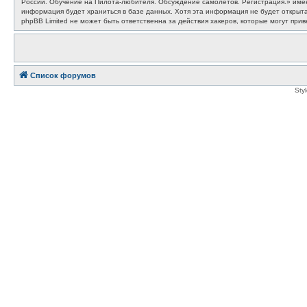
России. Обучение на Пилота-любителя. Обсуждение самолётов. Регистрация.» имеют
информация будет храниться в базе данных. Хотя эта информация не будет откры
phpBB Limited не может быть ответственна за действия хакеров, которые могут прив
Список форумов
Sty