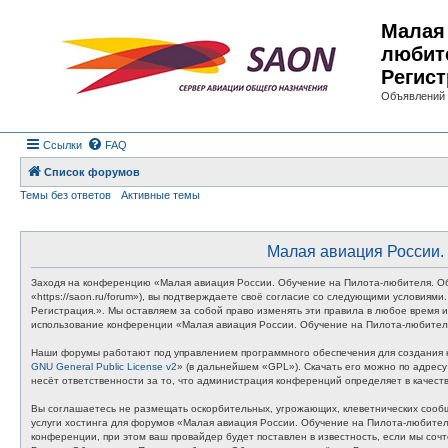
Малая 
любит
Регист
Объявлений 
Ссылки
FAQ
Список форумов
Темы без ответов
Активные темы
Малая авиация России. 
Заходя на конференцию «Малая авиация России. Обучение на Пилота-любителя. Об
«https://saon.ru/forum»), вы подтверждаете своё согласие со следующими условия
Регистрация.». Мы оставляем за собой право изменять эти правила в любое время и
использование конференции «Малая авиация России. Обучение на Пилота-любителя
Наши форумы работают под управлением программного обеспечения для создания к
GNU General Public License v2
» (в дальнейшем «GPL»). Скачать его можно по адрес
несёт ответственности за то, что администрация конференций определяет в качес
Вы соглашаетесь не размещать оскорбительных, угрожающих, клеветнических сообщ
услуги хостинга для форумов «Малая авиация России. Обучение на Пилота-любите
конференции, при этом ваш провайдер будет поставлен в известность, если мы соч