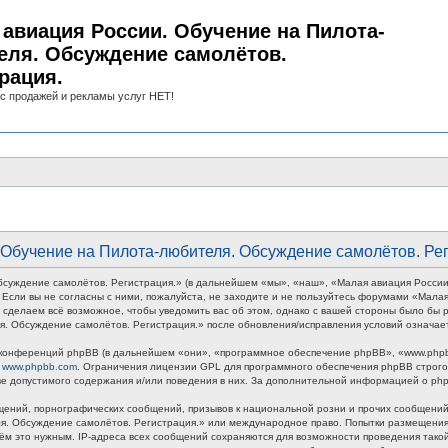
авиация России. Обучение на Пилота-
еля. Обсуждение самолётов.
рация.
с продажей и рекламы услуг НЕТ!
Обучение на Пилота-любителя. Обсуждение самолётов. Рег
суждение самолётов. Регистрация.» (в дальнейшем «мы», «наш», «Малая авиация России
ми. Если вы не согласны с ними, пожалуйста, не заходите и не пользуйтесь форумами «Ма
 сделаем всё возможное, чтобы уведомить вас об этом, однако с вашей стороны было бы р
. Обсуждение самолётов. Регистрация.» после обновления/исправления условий означает
онференций phpBB (в дальнейшем «они», «программное обеспечение phpBB», «www.phpbb
у
www.phpbb.com
. Ограничения лицензии GPL для программного обеспечения phpBB строго 
тве допустимого содержания и/или поведения в них. За дополнительной информацией о p
ений, порнографических сообщений, призывов к национальной розни и прочих сообщений,
ля. Обсуждение самолётов. Регистрация.» или международное право. Попытки размещени
тём это нужным. IP-адреса всех сообщений сохраняются для возможности проведения так