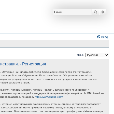
Поиск
Расш
Вход
Язык:
истрация. - Регистрация
. Обучение на Пилота-любителя. Обсуждение самолётов. Регистрация.»,
лая авиация России. Обучение на Пилота-любителя. Обсуждение самолётов.
азумным регулярно просматривать этот текст на предмет изменений, так как
 ваше согласие с ними.
.com», «phpBB Limited», «phpBB Teams»), выпущенного по лицензии «
связаны с организацией и поддержкой интернет-конференций, и phpBB Limited не
hpBB обращайтесь по адресу
https://www.phpbb.com/
.
 которые могут нарушить законы вашей страны, страны, которая предоставляет
я таких сообщений могут привести к вашему немедленному отключению от
ой политики. Вы соглашаетесь с тем, что администраторы форумов «Малая авиация