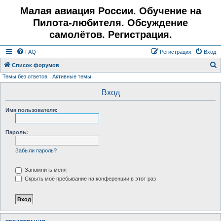
Малая авиация России. Обучение на
Пилота-любителя. Обсуждение
самолётов. Регистрация.
FAQ
Регистрация
Вход
Список форумов
Темы без ответов
Активные темы
о
и
Вход
с
Имя пользователя:
к
Пароль:
Забыли пароль?
Запомнить меня
Скрыть моё пребывание на конференции в этот раз