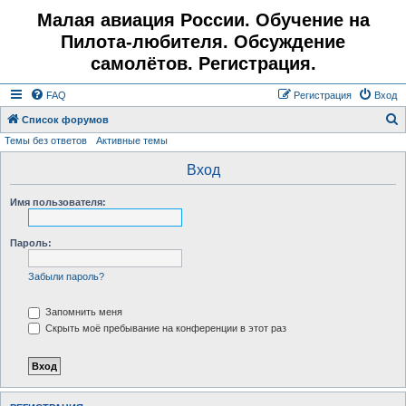
Малая авиация России. Обучение на
Пилота-любителя. Обсуждение
самолётов. Регистрация.
FAQ
Регистрация
Вход
Список форумов
Темы без ответов
Активные темы
о
и
Вход
с
Имя пользователя:
к
Пароль:
Забыли пароль?
Запомнить меня
Скрыть моё пребывание на конференции в этот раз