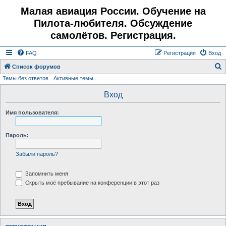
Малая авиация России. Обучение на
Пилота-любителя. Обсуждение
самолётов. Регистрация.
FAQ
Регистрация
Вход
Список форумов
Темы без ответов
Активные темы
о
и
Вход
с
Имя пользователя:
к
Пароль:
Забыли пароль?
Запомнить меня
Скрыть моё пребывание на конференции в этот раз