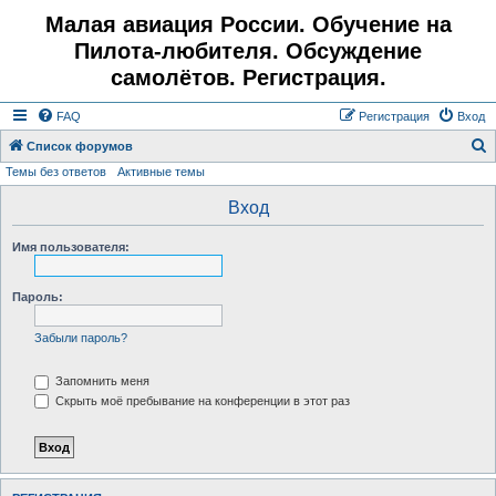
Малая авиация России. Обучение на
Пилота-любителя. Обсуждение
самолётов. Регистрация.
FAQ
Регистрация
Вход
Список форумов
Темы без ответов
Активные темы
о
и
Вход
с
Имя пользователя:
к
Пароль:
Забыли пароль?
Запомнить меня
Скрыть моё пребывание на конференции в этот раз