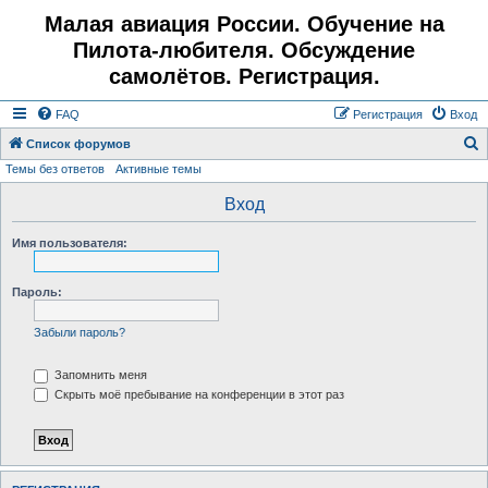
Малая авиация России. Обучение на
Пилота-любителя. Обсуждение
самолётов. Регистрация.
FAQ
Регистрация
Вход
Список форумов
Темы без ответов
Активные темы
о
и
Вход
с
Имя пользователя:
к
Пароль:
Забыли пароль?
Запомнить меня
Скрыть моё пребывание на конференции в этот раз