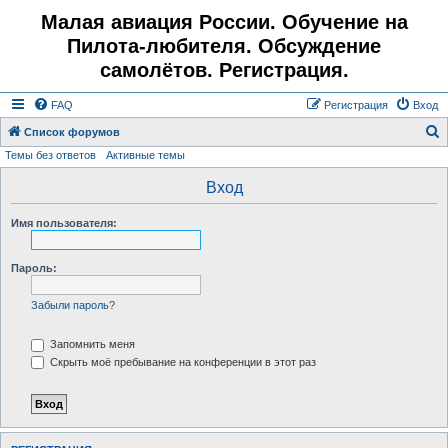
Малая авиация России. Обучение на
Пилота-любителя. Обсуждение
самолётов. Регистрация.
FAQ
Регистрация
Вход
Список форумов
Темы без ответов
Активные темы
о
и
Вход
с
Имя пользователя:
к
Пароль:
Забыли пароль?
Запомнить меня
Скрыть моё пребывание на конференции в этот раз