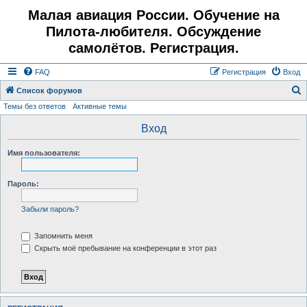
Малая авиация России. Обучение на
Пилота-любителя. Обсуждение
самолётов. Регистрация.
FAQ
Регистрация
Вход
Список форумов
Темы без ответов
Активные темы
о
и
Вход
с
Имя пользователя:
к
Пароль:
Забыли пароль?
Запомнить меня
Скрыть моё пребывание на конференции в этот раз