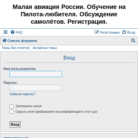
Малая авиация России. Обучение на
Пилота-любителя. Обсуждение
самолётов. Регистрация.
FAQ
Регистрация
Вход
Список форумов
Темы без ответов
Активные темы
о
и
Вход
с
Имя пользователя:
к
Пароль:
Забыли пароль?
Запомнить меня
Скрыть моё пребывание на конференции в этот раз