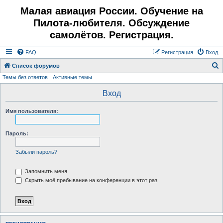
Малая авиация России. Обучение на
Пилота-любителя. Обсуждение
самолётов. Регистрация.
FAQ
Регистрация
Вход
Список форумов
Темы без ответов
Активные темы
о
и
Вход
с
Имя пользователя:
к
Пароль:
Забыли пароль?
Запомнить меня
Скрыть моё пребывание на конференции в этот раз