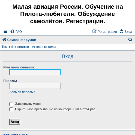
Малая авиация России. Обучение на
Пилота-любителя. Обсуждение
самолётов. Регистрация.
FAQ
Регистрация
Вход
Список форумов
Темы без ответов
Активные темы
о
и
Вход
с
Имя пользователя:
к
Пароль:
Забыли пароль?
Запомнить меня
Скрыть моё пребывание на конференции в этот раз