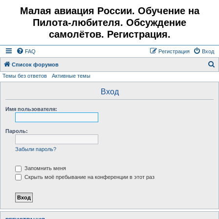
Малая авиация России. Обучение на
Пилота-любителя. Обсуждение
самолётов. Регистрация.
FAQ
Регистрация
Вход
Список форумов
Темы без ответов
Активные темы
о
и
Вход
с
Имя пользователя:
к
Пароль:
Забыли пароль?
Запомнить меня
Скрыть моё пребывание на конференции в этот раз