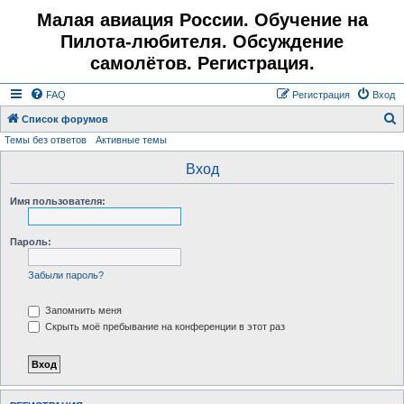
Малая авиация России. Обучение на
Пилота-любителя. Обсуждение
самолётов. Регистрация.
FAQ
Регистрация
Вход
Список форумов
Темы без ответов
Активные темы
о
и
Вход
с
Имя пользователя:
к
Пароль:
Забыли пароль?
Запомнить меня
Скрыть моё пребывание на конференции в этот раз