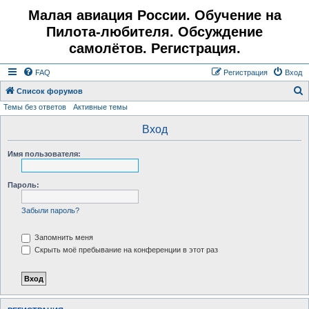
Малая авиация России. Обучение на
Пилота-любителя. Обсуждение
самолётов. Регистрация.
FAQ
Регистрация
Вход
Список форумов
Темы без ответов
Активные темы
о
и
Вход
с
Имя пользователя:
к
Пароль:
Забыли пароль?
Запомнить меня
Скрыть моё пребывание на конференции в этот раз