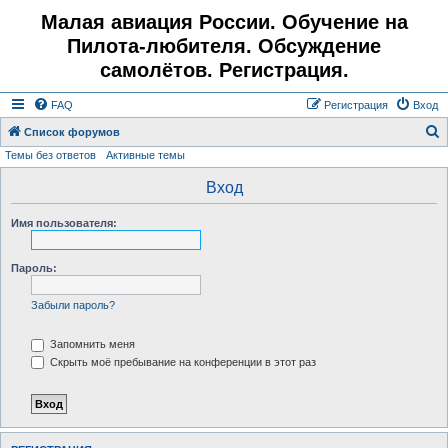
Малая авиация России. Обучение на
Пилота-любителя. Обсуждение
самолётов. Регистрация.
FAQ
Регистрация
Вход
Список форумов
Темы без ответов
Активные темы
о
и
Вход
с
Имя пользователя:
к
Пароль:
Забыли пароль?
Запомнить меня
Скрыть моё пребывание на конференции в этот раз