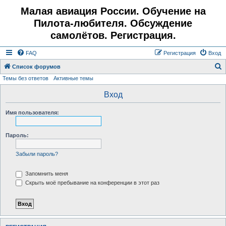
Малая авиация России. Обучение на
Пилота-любителя. Обсуждение
самолётов. Регистрация.
FAQ
Регистрация
Вход
Список форумов
Темы без ответов
Активные темы
о
и
Вход
с
Имя пользователя:
к
Пароль:
Забыли пароль?
Запомнить меня
Скрыть моё пребывание на конференции в этот раз