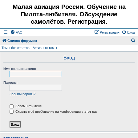
Малая авиация России. Обучение на
Пилота-любителя. Обсуждение
самолётов. Регистрация.
FAQ
Регистрация
Вход
Список форумов
Темы без ответов
Активные темы
о
и
Вход
с
Имя пользователя:
к
Пароль:
Забыли пароль?
Запомнить меня
Скрыть моё пребывание на конференции в этот раз