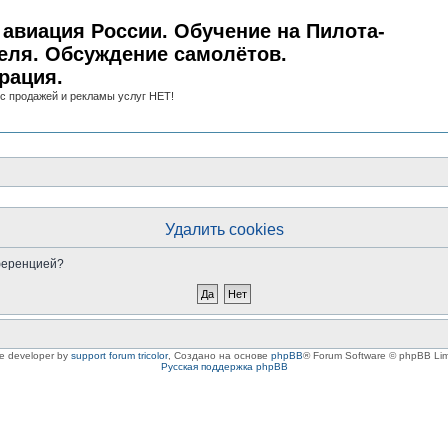
авиация России. Обучение на Пилота-
еля. Обсуждение самолётов.
рация.
с продажей и рекламы услуг НЕТ!
Удалить cookies
нференцией?
le developer by
support forum tricolor
,
Создано на основе
phpBB
® Forum Software © phpBB Lim
Русская поддержка phpBB