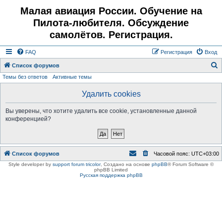
Малая авиация России. Обучение на
Пилота-любителя. Обсуждение
самолётов. Регистрация.
FAQ
Регистрация
Вход
Список форумов
Темы без ответов
Активные темы
о
и
Удалить cookies
с
Вы уверены, что хотите удалить все cookie, установленные данной
к
конференцией?
Список форумов
Часовой пояс:
UTC+03:00
Style developer by
support forum tricolor
,
Создано на основе
phpBB
® Forum Software ©
phpBB Limited
Русская поддержка phpBB