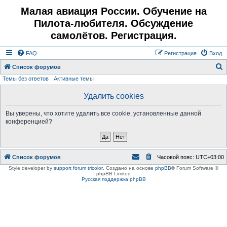
Малая авиация России. Обучение на
Пилота-любителя. Обсуждение
самолётов. Регистрация.
FAQ
Регистрация
Вход
Список форумов
Темы без ответов
Активные темы
о
и
Удалить cookies
с
Вы уверены, что хотите удалить все cookie, установленные данной
к
конференцией?
Список форумов
Часовой пояс:
UTC+03:00
Style developer by
support forum tricolor
,
Создано на основе
phpBB
® Forum Software ©
phpBB Limited
Русская поддержка phpBB