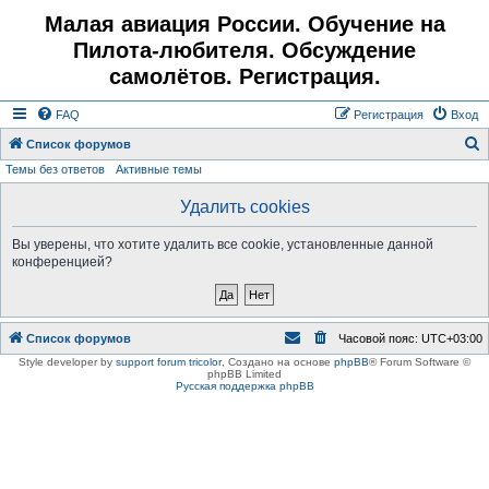
Малая авиация России. Обучение на
Пилота-любителя. Обсуждение
самолётов. Регистрация.
FAQ
Регистрация
Вход
Список форумов
Темы без ответов
Активные темы
о
и
Удалить cookies
с
Вы уверены, что хотите удалить все cookie, установленные данной
к
конференцией?
Список форумов
Часовой пояс:
UTC+03:00
Style developer by
support forum tricolor
,
Создано на основе
phpBB
® Forum Software ©
phpBB Limited
Русская поддержка phpBB