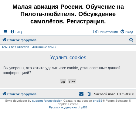
Малая авиация России. Обучение на
Пилота-любителя. Обсуждение
самолётов. Регистрация.
FAQ
Регистрация
Вход
Список форумов
Темы без ответов
Активные темы
о
и
Удалить cookies
с
Вы уверены, что хотите удалить все cookie, установленные данной
к
конференцией?
Список форумов
Часовой пояс:
UTC+03:00
Style developer by
support forum tricolor
,
Создано на основе
phpBB
® Forum Software ©
phpBB Limited
Русская поддержка phpBB