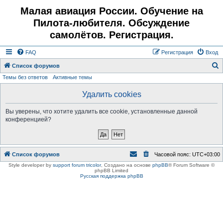
Малая авиация России. Обучение на
Пилота-любителя. Обсуждение
самолётов. Регистрация.
FAQ
Регистрация
Вход
Список форумов
Темы без ответов
Активные темы
о
и
Удалить cookies
с
Вы уверены, что хотите удалить все cookie, установленные данной
к
конференцией?
Список форумов
Часовой пояс:
UTC+03:00
Style developer by
support forum tricolor
,
Создано на основе
phpBB
® Forum Software ©
phpBB Limited
Русская поддержка phpBB