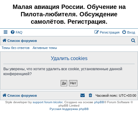
Малая авиация России. Обучение на
Пилота-любителя. Обсуждение
самолётов. Регистрация.
FAQ
Регистрация
Вход
Список форумов
Темы без ответов
Активные темы
о
и
Удалить cookies
с
Вы уверены, что хотите удалить все cookie, установленные данной
к
конференцией?
Список форумов
Часовой пояс:
UTC+03:00
Style developer by
support forum tricolor
,
Создано на основе
phpBB
® Forum Software ©
phpBB Limited
Русская поддержка phpBB