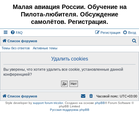
Малая авиация России. Обучение на
Пилота-любителя. Обсуждение
самолётов. Регистрация.
FAQ
Регистрация
Вход
Список форумов
Темы без ответов
Активные темы
о
и
Удалить cookies
с
Вы уверены, что хотите удалить все cookie, установленные данной
к
конференцией?
Список форумов
Часовой пояс:
UTC+03:00
Style developer by
support forum tricolor
,
Создано на основе
phpBB
® Forum Software ©
phpBB Limited
Русская поддержка phpBB