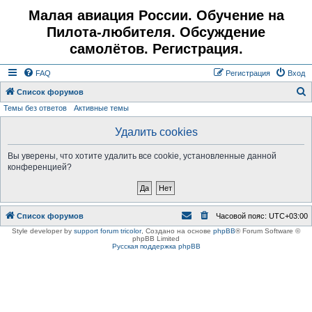
Малая авиация России. Обучение на
Пилота-любителя. Обсуждение
самолётов. Регистрация.
FAQ
Регистрация
Вход
Список форумов
Темы без ответов
Активные темы
о
и
Удалить cookies
с
Вы уверены, что хотите удалить все cookie, установленные данной
к
конференцией?
Список форумов
Часовой пояс:
UTC+03:00
Style developer by
support forum tricolor
,
Создано на основе
phpBB
® Forum Software ©
phpBB Limited
Русская поддержка phpBB