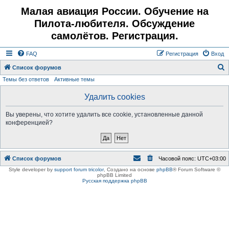
Малая авиация России. Обучение на
Пилота-любителя. Обсуждение
самолётов. Регистрация.
FAQ
Регистрация
Вход
Список форумов
Темы без ответов
Активные темы
о
и
Удалить cookies
с
Вы уверены, что хотите удалить все cookie, установленные данной
к
конференцией?
Список форумов
Часовой пояс:
UTC+03:00
Style developer by
support forum tricolor
,
Создано на основе
phpBB
® Forum Software ©
phpBB Limited
Русская поддержка phpBB