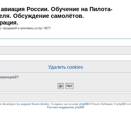
авиация России. Обучение на Пилота-
еля. Обсуждение самолётов.
рация.
с продажей и рекламы услуг НЕТ!
Удалить cookies
нференцией?
le developer by
support forum tricolor
,
Создано на основе
phpBB
® Forum Software © phpBB Lim
Русская поддержка phpBB