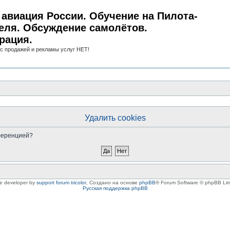
авиация России. Обучение на Пилота-
еля. Обсуждение самолётов.
рация.
с продажей и рекламы услуг НЕТ!
Удалить cookies
нференцией?
le developer by
support forum tricolor
,
Создано на основе
phpBB
® Forum Software © phpBB Lim
Русская поддержка phpBB