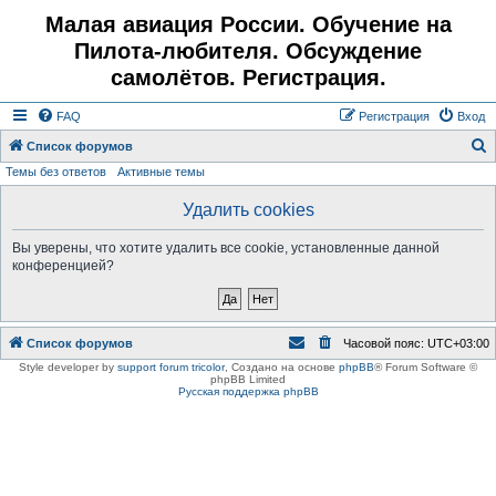
Малая авиация России. Обучение на
Пилота-любителя. Обсуждение
самолётов. Регистрация.
FAQ
Регистрация
Вход
Список форумов
Темы без ответов
Активные темы
о
и
Удалить cookies
с
Вы уверены, что хотите удалить все cookie, установленные данной
к
конференцией?
Список форумов
Часовой пояс:
UTC+03:00
Style developer by
support forum tricolor
,
Создано на основе
phpBB
® Forum Software ©
phpBB Limited
Русская поддержка phpBB