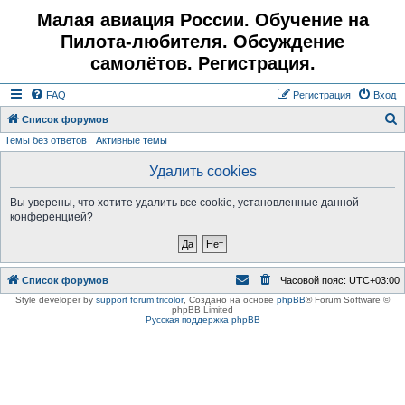
Малая авиация России. Обучение на
Пилота-любителя. Обсуждение
самолётов. Регистрация.
FAQ
Регистрация
Вход
Список форумов
Темы без ответов
Активные темы
о
и
Удалить cookies
с
Вы уверены, что хотите удалить все cookie, установленные данной
к
конференцией?
Список форумов
Часовой пояс:
UTC+03:00
Style developer by
support forum tricolor
,
Создано на основе
phpBB
® Forum Software ©
phpBB Limited
Русская поддержка phpBB