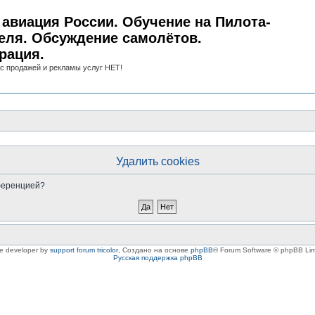
авиация России. Обучение на Пилота-
еля. Обсуждение самолётов.
рация.
с продажей и рекламы услуг НЕТ!
Удалить cookies
нференцией?
le developer by
support forum tricolor
,
Создано на основе
phpBB
® Forum Software © phpBB Lim
Русская поддержка phpBB