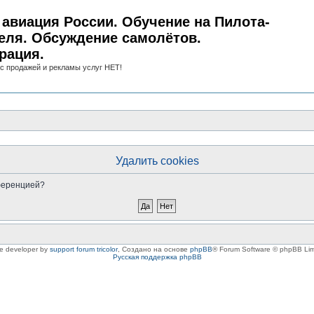
авиация России. Обучение на Пилота-
еля. Обсуждение самолётов.
рация.
с продажей и рекламы услуг НЕТ!
Удалить cookies
нференцией?
le developer by
support forum tricolor
,
Создано на основе
phpBB
® Forum Software © phpBB Lim
Русская поддержка phpBB