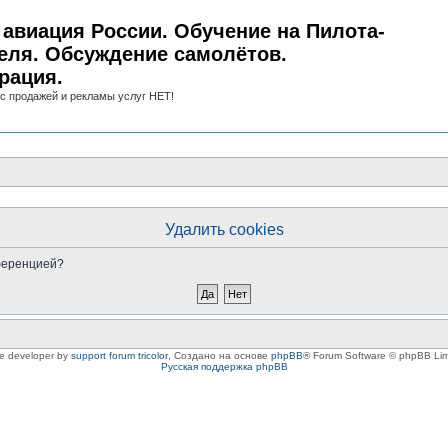
авиация России. Обучение на Пилота-
еля. Обсуждение самолётов.
рация.
с продажей и рекламы услуг НЕТ!
Удалить cookies
нференцией?
le developer by
support forum tricolor
,
Создано на основе
phpBB
® Forum Software © phpBB Lim
Русская поддержка phpBB