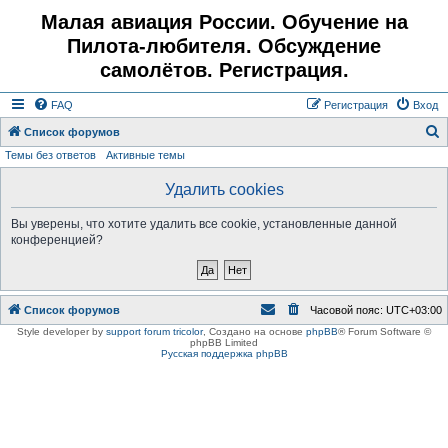
Малая авиация России. Обучение на
Пилота-любителя. Обсуждение
самолётов. Регистрация.
FAQ
Регистрация
Вход
Список форумов
Темы без ответов
Активные темы
о
и
Удалить cookies
с
Вы уверены, что хотите удалить все cookie, установленные данной
к
конференцией?
Список форумов
Часовой пояс:
UTC+03:00
Style developer by
support forum tricolor
,
Создано на основе
phpBB
® Forum Software ©
phpBB Limited
Русская поддержка phpBB