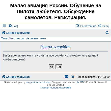
Малая авиация России. Обучение на
Пилота-любителя. Обсуждение
самолётов. Регистрация.
FAQ
Регистрация
Вход
Список форумов
Темы без ответов
Активные темы
о
и
Удалить cookies
с
Вы уверены, что хотите удалить все cookie, установленные данной
к
конференцией?
Список форумов
Часовой пояс:
UTC+03:00
Style developer by
support forum tricolor
,
Создано на основе
phpBB
® Forum Software ©
phpBB Limited
Русская поддержка phpBB