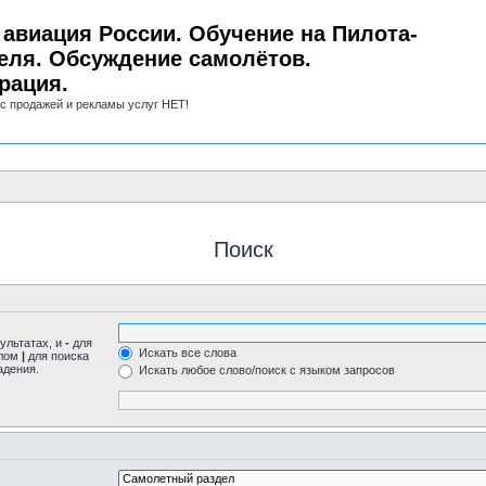
авиация России. Обучение на Пилота-
еля. Обсуждение самолётов.
рация.
с продажей и рекламы услуг НЕТ!
Поиск
ультатах, и
-
для
Искать все слова
олом
|
для поиска
адения.
Искать любое слово/поиск с языком запросов