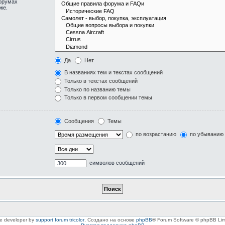
форумах
же.
Да
Нет
В названиях тем и текстах сообщений
Только в текстах сообщений
Только по названию темы
Только в первом сообщении темы
Сообщения
Темы
по возрастанию
по убыванию
символов сообщений
le developer by
support forum tricolor
,
Создано на основе
phpBB
® Forum Software © phpBB Lim