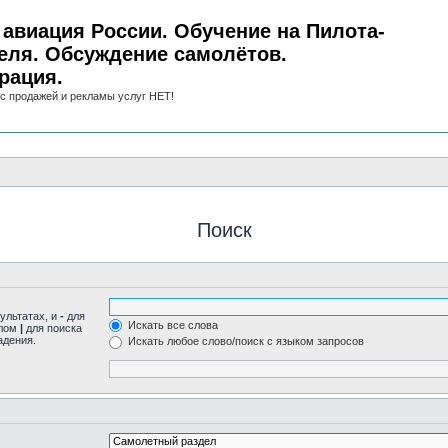
авиация России. Обучение на Пилота-
еля. Обсуждение самолётов.
рация.
с продажей и рекламы услуг НЕТ!
Поиск
ультатах, и
-
для
Искать все слова
олом
|
для поиска
адения.
Искать любое слово/поиск с языком запросов