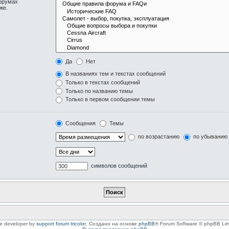
форумах
же.
Да
Нет
В названиях тем и текстах сообщений
Только в текстах сообщений
Только по названию темы
Только в первом сообщении темы
Сообщения
Темы
по возрастанию
по убыванию
символов сообщений
le developer by
support forum tricolor
,
Создано на основе
phpBB
® Forum Software © phpBB Lim