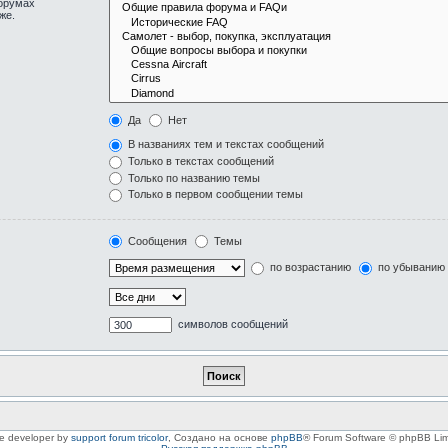
форумах
же.
Да
Нет
В названиях тем и текстах сообщений
Только в текстах сообщений
Только по названию темы
Только в первом сообщении темы
Сообщения
Темы
по возрастанию
по убыванию
символов сообщений
le developer by
support forum tricolor
,
Создано на основе
phpBB
® Forum Software © phpBB Lim