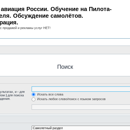
авиация России. Обучение на Пилота-
еля. Обсуждение самолётов.
рация.
с продажей и рекламы услуг НЕТ!
Поиск
ультатах, и
-
для
Искать все слова
олом
|
для поиска
адения.
Искать любое слово/поиск с языком запросов