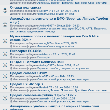
Добавлено в форуме
Авионика, Тюнинг, Примочки, Доп. баки, Спас. системы
Очерки планериста
Последнее сообщение
Sergey 241
«
22 ноя 2024, 13:14
Добавлено в форуме
Фотоальбомы, видео, отчёты
Авиаработы на вертолетах в ЦФО (Воронеж, Липецк, Тамбов
и т.д.)
Последнее сообщение
Andrey5977
«
20 ноя 2024, 09:23
Добавлено в форуме
Коммерческая эксплуатация ВС, CPL, APTL, Перегоны,
инструктора, предложения, помощь
Музыкальный ролик о полетах планеристов 2-го МАК в
сезоне 2024 г.
Последнее сообщение
aloha_055
«
14 ноя 2024, 20:29
Добавлено в форуме
Фотоальбомы, видео, отчёты
Eurocopter EC130B4
Последнее сообщение
aviabaza
«
22 окт 2024, 11:44
Добавлено в форуме
Eurocopter
ПРОДАН. Вертолет Robinson R44II
Последнее сообщение
Andrey5977
«
14 окт 2024, 12:48
Добавлено в форуме
Вертолет - выбор, покупка, эксплуатация
Продам самолёт С150М
Последнее сообщение
bort055
«
06 окт 2024, 15:13
Добавлено в форуме
Самолет - выбор, покупка, эксплуатация
Продам РУГ-82 сер.3
Последнее сообщение
Ryzhkin75
«
28 сен 2024, 13:18
Добавлено в форуме
Авионика, Тюнинг, Примочки, Доп. баки, Спас. системы
Продам самолет-амфибию "Орион" Ск-12.
Последнее сообщение
aeroerik
«
12 сен 2024, 10:05
Добавлено в форуме
Самолет - выбор, покупка, эксплуатация
Авиационный учебный центр в г. Гагарине Смоленской
области.