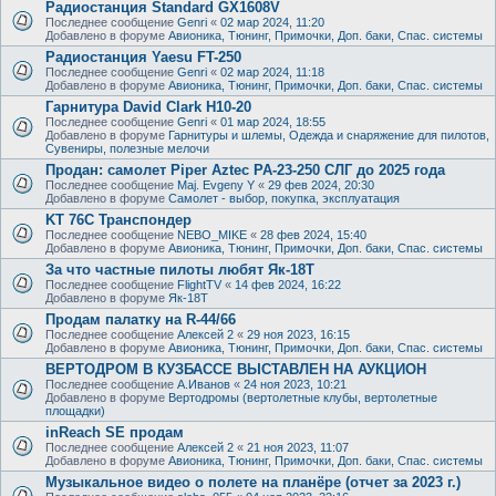
Радиостанция Standard GX1608V
Последнее сообщение
Genri
«
02 мар 2024, 11:20
Добавлено в форуме
Авионика, Тюнинг, Примочки, Доп. баки, Спас. системы
Радиостанция Yaesu FT-250
Последнее сообщение
Genri
«
02 мар 2024, 11:18
Добавлено в форуме
Авионика, Тюнинг, Примочки, Доп. баки, Спас. системы
Гарнитура David Clark H10-20
Последнее сообщение
Genri
«
01 мар 2024, 18:55
Добавлено в форуме
Гарнитуры и шлемы, Одежда и снаряжение для пилотов,
Сувениры, полезные мелочи
Продан: самолет Piper Aztec PA-23-250 СЛГ до 2025 года
Последнее сообщение
Maj. Evgeny Y
«
29 фев 2024, 20:30
Добавлено в форуме
Самолет - выбор, покупка, эксплуатация
KT 76C Транспондер
Последнее сообщение
NEBO_MIKE
«
28 фев 2024, 15:40
Добавлено в форуме
Авионика, Тюнинг, Примочки, Доп. баки, Спас. системы
За что частные пилоты любят Як-18Т
Последнее сообщение
FlightTV
«
14 фев 2024, 16:22
Добавлено в форуме
Як-18Т
Продам палатку на R-44/66
Последнее сообщение
Алексей 2
«
29 ноя 2023, 16:15
Добавлено в форуме
Авионика, Тюнинг, Примочки, Доп. баки, Спас. системы
ВЕРТОДРОМ В КУЗБАССЕ ВЫСТАВЛЕН НА АУКЦИОН
Последнее сообщение
А.Иванов
«
24 ноя 2023, 10:21
Добавлено в форуме
Вертодромы (вертолетные клубы, вертолетные
площадки)
inReach SE продам
Последнее сообщение
Алексей 2
«
21 ноя 2023, 11:07
Добавлено в форуме
Авионика, Тюнинг, Примочки, Доп. баки, Спас. системы
Музыкальное видео о полете на планёре (отчет за 2023 г.)