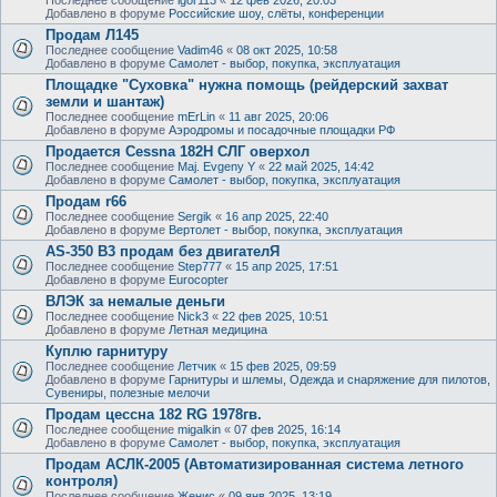
Добавлено в форуме
Российские шоу, слёты, конференции
Продам Л145
Последнее сообщение
Vadim46
«
08 окт 2025, 10:58
Добавлено в форуме
Самолет - выбор, покупка, эксплуатация
Площадке "Суховка" нужна помощь (рейдерский захват
земли и шантаж)
Последнее сообщение
mErLin
«
11 авг 2025, 20:06
Добавлено в форуме
Аэродромы и посадочные площадки РФ
Продается Cessna 182H СЛГ оверхол
Последнее сообщение
Maj. Evgeny Y
«
22 май 2025, 14:42
Добавлено в форуме
Самолет - выбор, покупка, эксплуатация
Продам r66
Последнее сообщение
Sergik
«
16 апр 2025, 22:40
Добавлено в форуме
Вертолет - выбор, покупка, эксплуатация
AS-350 B3 продам без двигателЯ
Последнее сообщение
Step777
«
15 апр 2025, 17:51
Добавлено в форуме
Eurocopter
ВЛЭК за немалые деньги
Последнее сообщение
Nick3
«
22 фев 2025, 10:51
Добавлено в форуме
Летная медицина
Куплю гарнитуру
Последнее сообщение
Летчик
«
15 фев 2025, 09:59
Добавлено в форуме
Гарнитуры и шлемы, Одежда и снаряжение для пилотов,
Сувениры, полезные мелочи
Продам цессна 182 RG 1978гв.
Последнее сообщение
migalkin
«
07 фев 2025, 16:14
Добавлено в форуме
Самолет - выбор, покупка, эксплуатация
Продам АСЛК-2005 (Автоматизированная система летного
контроля)
Последнее сообщение
Женис
«
09 янв 2025, 13:19