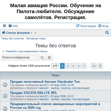
Малая авиация России. Обучение на
Пилота-любителя. Обсуждение
самолётов. Регистрация.
FAQ
Регистрация
Вход
Список форумов
Темы без ответов
Активные темы
о
Темы без ответов
и
с
Перейти к расширенному поиску
к
Поиск
Расширенный поиск
Страница
1
из
20
1
2
3
4
5
20
След
Найдено более 1000 результатов
…
Темы
Продам пилотажный биплан Starduster Too.
Последнее сообщение
lexx22
«
20 мар 2026, 11:28
Добавлено в форуме
Самолет - выбор, покупка, эксплуатация
Продам SOCATA RALLYE 893,
Последнее сообщение
lexx22
«
20 мар 2026, 11:11
Добавлено в форуме
Самолет - выбор, покупка, эксплуатация
Предварительный список авиационных мероприятий в
России на 2026 год
Последнее сообщение
igor113
«
12 фев 2026, 20:03