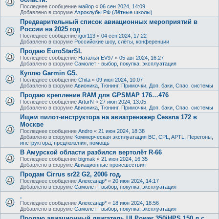
Последнее сообщение
майор
«
06 сен 2024, 14:09
Добавлено в форуме
Аэроклубы РФ (Лётные школы)
Предварительный список авиационных мероприятий в
России на 2025 год
Последнее сообщение
igor113
«
04 сен 2024, 17:22
Добавлено в форуме
Российские шоу, слёты, конференции
Продаю EuroStarSL
Последнее сообщение
Наталья EV97
«
05 авг 2024, 16:27
Добавлено в форуме
Самолет - выбор, покупка, эксплуатация
Куплю Garmin G5.
Последнее сообщение
Chita
«
09 июл 2024, 10:07
Добавлено в форуме
Авионика, Тюнинг, Примочки, Доп. баки, Спас. системы
Продаю крепление RAM для GPSMAP 176…476
Последнее сообщение
ArturN
«
27 июн 2024, 13:05
Добавлено в форуме
Авионика, Тюнинг, Примочки, Доп. баки, Спас. системы
Ищем пилот-инструктора на авиатренажер Cessna 172 в
Москве
Последнее сообщение
Andro
«
21 июн 2024, 18:38
Добавлено в форуме
Коммерческая эксплуатация ВС, CPL, APTL, Перегоны,
инструктора, предложения, помощь
В Амурской области разбился вертолёт R-66
Последнее сообщение
bigmak
«
21 июн 2024, 16:35
Добавлено в форуме
Авиационные происшествия
Продам Cirrus sr22 G2, 2006 год.
Последнее сообщение
Александр*
«
20 июн 2024, 14:17
Добавлено в форуме
Самолет - выбор, покупка, эксплуатация
.
Последнее сообщение
Александр*
«
18 июн 2024, 18:56
Добавлено в форуме
Самолет - выбор, покупка, эксплуатация
Продаю авиационный двигатель ULPower 350iHPS 150 л.с.