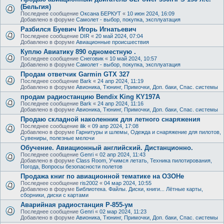
(Бельгия)
Последнее сообщение
Оксана БЕРКУТ
«
10 июн 2024, 16:09
Добавлено в форуме
Самолет - выбор, покупка, эксплуатация
Разбился Буевич Игорь Игнатьевич
Последнее сообщение
DIR
«
20 май 2024, 07:04
Добавлено в форуме
Авиационные происшествия
Куплю Авиатику 890 одноместную .
Последнее сообщение
Снеговик
«
10 май 2024, 10:57
Добавлено в форуме
Самолет - выбор, покупка, эксплуатация
Продам ответчик Garmin GTX 327
Последнее сообщение
Bark
«
24 апр 2024, 11:19
Добавлено в форуме
Авионика, Тюнинг, Примочки, Доп. баки, Спас. системы
продам радиостанцию Bendix King KY197A
Последнее сообщение
Bark
«
24 апр 2024, 11:16
Добавлено в форуме
Авионика, Тюнинг, Примочки, Доп. баки, Спас. системы
Продаю складной наколенник для летного снаряжения
Последнее сообщение
ilik
«
09 апр 2024, 17:08
Добавлено в форуме
Гарнитуры и шлемы, Одежда и снаряжение для пилотов,
Сувениры, полезные мелочи
Обучение. Авиационный английский. Дистанционно.
Последнее сообщение
Genri
«
02 апр 2024, 11:43
Добавлено в форуме
Class Room, Учимся летать, Техника пилотирования,
Погода, Вопросы безопасности полетов
Продажа книг по авиационной тематике на ОЗОНе
Последнее сообщение
ris2002
«
04 мар 2024, 10:55
Добавлено в форуме
Библиотека. Файлы. Диски, книги... Лётные карты,
сборники, диски с картами
Аварийная радиостанция Р-855-ум
Последнее сообщение
Genri
«
02 мар 2024, 11:23
Добавлено в форуме
Авионика, Тюнинг, Примочки, Доп. баки, Спас. системы