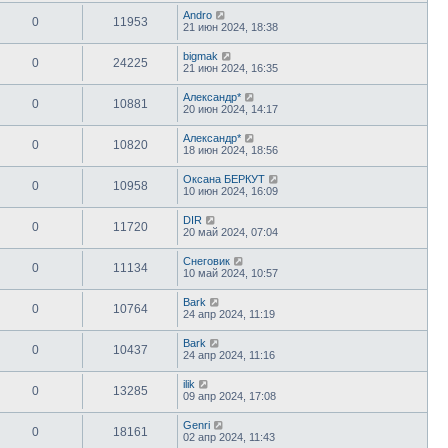
Andro
0
11953
21 июн 2024, 18:38
bigmak
0
24225
21 июн 2024, 16:35
Александр*
0
10881
20 июн 2024, 14:17
Александр*
0
10820
18 июн 2024, 18:56
Оксана БЕРКУТ
0
10958
10 июн 2024, 16:09
DIR
0
11720
20 май 2024, 07:04
Снеговик
0
11134
10 май 2024, 10:57
Bark
0
10764
24 апр 2024, 11:19
Bark
0
10437
24 апр 2024, 11:16
ilik
0
13285
09 апр 2024, 17:08
Genri
0
18161
02 апр 2024, 11:43