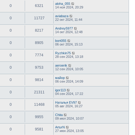
aloha_055
0
6321
14 ноя 2024, 20:29
aviabaza
0
11727
22 окт 2024, 11:44
Andrey5977
0
8217
14 окт 2024, 12:48
bort055
0
8905
06 окт 2024, 15:13
Ryzhkin75
0
7774
28 сен 2024, 13:18
aeroerik
0
9753
12 сен 2024, 10:05
майор
0
9814
06 сен 2024, 14:09
igor113
0
21311
04 сен 2024, 17:22
Наталья EV97
0
11468
05 авг 2024, 16:27
Chita
0
9955
09 июл 2024, 10:07
ArturN
0
9581
27 июн 2024, 13:05