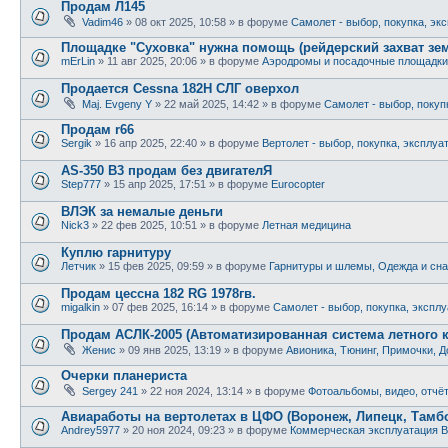
Продам Л145
Vadim46
»
08 окт 2025, 10:58
» в форуме
Самолет - выбор, покупка, эк
Площадке "Суховка" нужна помощь (рейдерский захват зе
mErLin
»
11 авг 2025, 20:06
» в форуме
Аэродромы и посадочные площадки
Продается Cessna 182H СЛГ оверхол
Maj. Evgeny Y
»
22 май 2025, 14:42
» в форуме
Самолет - выбор, покуп
Продам r66
Sergik
»
16 апр 2025, 22:40
» в форуме
Вертолет - выбор, покупка, эксплуа
AS-350 B3 продам без двигателЯ
Step777
»
15 апр 2025, 17:51
» в форуме
Eurocopter
ВЛЭК за немалые деньги
Nick3
»
22 фев 2025, 10:51
» в форуме
Летная медицина
Куплю гарнитуру
Летчик
»
15 фев 2025, 09:59
» в форуме
Гарнитуры и шлемы, Одежда и сна
Продам цессна 182 RG 1978гв.
migalkin
»
07 фев 2025, 16:14
» в форуме
Самолет - выбор, покупка, экспл
Продам АСЛК-2005 (Автоматизированная система летного 
Женис
»
09 янв 2025, 13:19
» в форуме
Авионика, Тюнинг, Примочки, Д
Очерки планериста
Sergey 241
»
22 ноя 2024, 13:14
» в форуме
Фотоальбомы, видео, отчё
Авиаработы на вертолетах в ЦФО (Воронеж, Липецк, Тамбов
Andrey5977
»
20 ноя 2024, 09:23
» в форуме
Коммерческая эксплуатация В