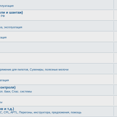
сплуатация
мли и шантаж)
 РФ
ка, эксплуатация
тация
ряжение для пилотов, Сувениры, полезные мелочи
уатация
контроля)
оп. баки, Спас. системы
ты
 и т.д.)
С, CPL, APTL, Перегоны, инструктора, предложения, помощь