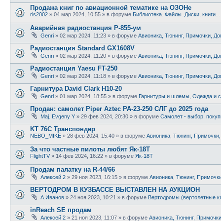
Продажа книг по авиационной тематике на ОЗОНе
ris2002
»
04 мар 2024, 10:55
» в форуме
Библиотека. Файлы. Диски, книги..
Аварийная радиостанция Р-855-ум
Genri
»
02 мар 2024, 11:23
» в форуме
Авионика, Тюнинг, Примочки, До
Радиостанция Standard GX1608V
Genri
»
02 мар 2024, 11:20
» в форуме
Авионика, Тюнинг, Примочки, До
Радиостанция Yaesu FT-250
Genri
»
02 мар 2024, 11:18
» в форуме
Авионика, Тюнинг, Примочки, До
Гарнитура David Clark H10-20
Genri
»
01 мар 2024, 18:55
» в форуме
Гарнитуры и шлемы, Одежда и с
Продан: самолет Piper Aztec PA-23-250 СЛГ до 2025 года
Maj. Evgeny Y
»
29 фев 2024, 20:30
» в форуме
Самолет - выбор, покуп
KT 76C Транспондер
NEBO_MIKE
»
28 фев 2024, 15:40
» в форуме
Авионика, Тюнинг, Примочки,
За что частные пилоты любят Як-18Т
FlightTV
»
14 фев 2024, 16:22
» в форуме
Як-18Т
Продам палатку на R-44/66
Алексей 2
»
29 ноя 2023, 16:15
» в форуме
Авионика, Тюнинг, Примочки
ВЕРТОДРОМ В КУЗБАССЕ ВЫСТАВЛЕН НА АУКЦИОН
А.Иванов
»
24 ноя 2023, 10:21
» в форуме
Вертодромы (вертолетные к
inReach SE продам
Алексей 2
»
21 ноя 2023, 11:07
» в форуме
Авионика, Тюнинг, Примочки