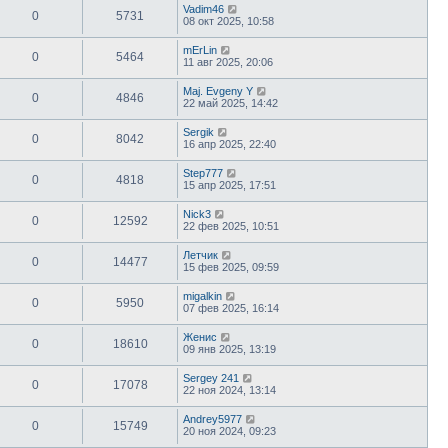
Vadim46
0
5731
08 окт 2025, 10:58
mErLin
0
5464
11 авг 2025, 20:06
Maj. Evgeny Y
0
4846
22 май 2025, 14:42
Sergik
0
8042
16 апр 2025, 22:40
Step777
0
4818
15 апр 2025, 17:51
Nick3
0
12592
22 фев 2025, 10:51
Летчик
0
14477
15 фев 2025, 09:59
migalkin
0
5950
07 фев 2025, 16:14
Женис
0
18610
09 янв 2025, 13:19
Sergey 241
0
17078
22 ноя 2024, 13:14
Andrey5977
0
15749
20 ноя 2024, 09:23