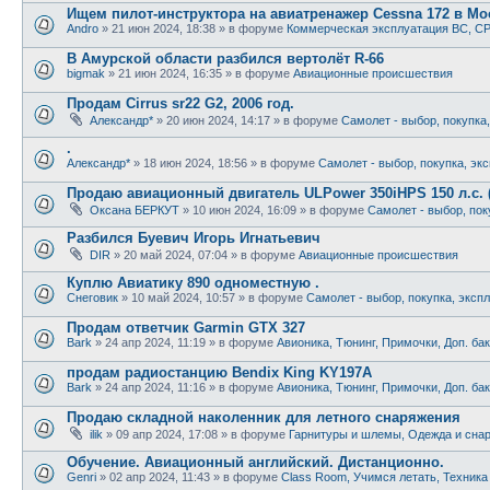
Ищем пилот-инструктора на авиатренажер Cessna 172 в Мо
Andro
»
21 июн 2024, 18:38
» в форуме
Коммерческая эксплуатация ВС, CP
В Амурской области разбился вертолёт R-66
bigmak
»
21 июн 2024, 16:35
» в форуме
Авиационные происшествия
Продам Cirrus sr22 G2, 2006 год.
Александр*
»
20 июн 2024, 14:17
» в форуме
Самолет - выбор, покупка
.
Александр*
»
18 июн 2024, 18:56
» в форуме
Самолет - выбор, покупка, эк
Продаю авиационный двигатель ULPower 350iHPS 150 л.с. 
Оксана БЕРКУТ
»
10 июн 2024, 16:09
» в форуме
Самолет - выбор, пок
Разбился Буевич Игорь Игнатьевич
DIR
»
20 май 2024, 07:04
» в форуме
Авиационные происшествия
Куплю Авиатику 890 одноместную .
Снеговик
»
10 май 2024, 10:57
» в форуме
Самолет - выбор, покупка, эксп
Продам ответчик Garmin GTX 327
Bark
»
24 апр 2024, 11:19
» в форуме
Авионика, Тюнинг, Примочки, Доп. ба
продам радиостанцию Bendix King KY197A
Bark
»
24 апр 2024, 11:16
» в форуме
Авионика, Тюнинг, Примочки, Доп. ба
Продаю складной наколенник для летного снаряжения
ilik
»
09 апр 2024, 17:08
» в форуме
Гарнитуры и шлемы, Одежда и снар
Обучение. Авиационный английский. Дистанционно.
Genri
»
02 апр 2024, 11:43
» в форуме
Class Room, Учимся летать, Техника