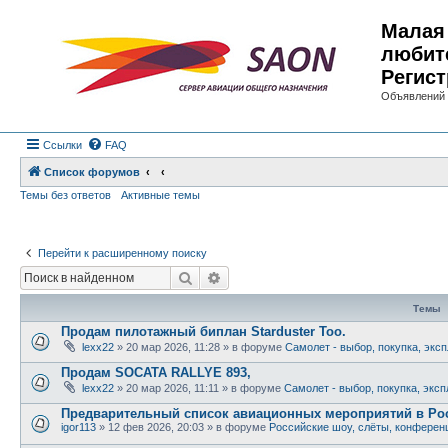
Малая 
любит
Регист
Объявлений 
Ссылки
FAQ
Список форумов
Темы без ответов
Активные темы
Перейти к расширенному поиску
Поиск
Расширенный поиск
Темы
Продам пилотажный биплан Starduster Too.
lexx22
»
20 мар 2026, 11:28
» в форуме
Самолет - выбор, покупка, экс
Продам SOCATA RALLYE 893,
lexx22
»
20 мар 2026, 11:11
» в форуме
Самолет - выбор, покупка, экс
Предварительный список авиационных мероприятий в Рос
igor113
»
12 фев 2026, 20:03
» в форуме
Российские шоу, слёты, конферен