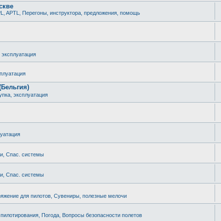
скве
L, APTL, Перегоны, инструктора, предложения, помощь
, эксплуатация
сплуатация
(Бельгия)
упка, эксплуатация
луатация
ки, Спас. системы
ки, Спас. системы
яжение для пилотов, Сувениры, полезные мелочи
 пилотирования, Погода, Вопросы безопасности полетов