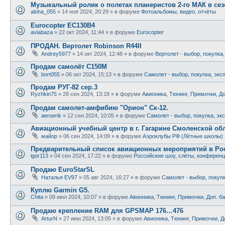
Музыкальный ролик о полетах планеристов 2-го МАК в сезо
aloha_055
»
14 ноя 2024, 20:29
» в форуме
Фотоальбомы, видео, отчёты
Eurocopter EC130B4
aviabaza
»
22 окт 2024, 11:44
» в форуме
Eurocopter
ПРОДАН. Вертолет Robinson R44II
Andrey5977
»
14 окт 2024, 12:48
» в форуме
Вертолет - выбор, покупка
Продам самолёт С150М
bort055
»
06 окт 2024, 15:13
» в форуме
Самолет - выбор, покупка, экс
Продам РУГ-82 сер.3
Ryzhkin75
»
28 сен 2024, 13:18
» в форуме
Авионика, Тюнинг, Примочки, До
Продам самолет-амфибию "Орион" Ск-12.
aeroerik
»
12 сен 2024, 10:05
» в форуме
Самолет - выбор, покупка, эк
Авиационный учебный центр в г. Гагарине Смоленской обл
майор
»
06 сен 2024, 14:09
» в форуме
Аэроклубы РФ (Лётные школы)
Предварительный список авиационных мероприятий в Рос
igor113
»
04 сен 2024, 17:22
» в форуме
Российские шоу, слёты, конферен
Продаю EuroStarSL
Наталья EV97
»
05 авг 2024, 16:27
» в форуме
Самолет - выбор, покуп
Куплю Garmin G5.
Chita
»
09 июл 2024, 10:07
» в форуме
Авионика, Тюнинг, Примочки, Доп. б
Продаю крепление RAM для GPSMAP 176…476
ArturN
»
27 июн 2024, 13:05
» в форуме
Авионика, Тюнинг, Примочки, Д