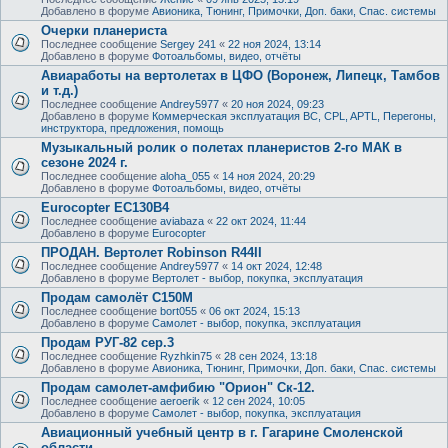
Добавлено в форуме
Авионика, Тюнинг, Примочки, Доп. баки, Спас. системы
Очерки планериста
Последнее сообщение
Sergey 241
«
22 ноя 2024, 13:14
Добавлено в форуме
Фотоальбомы, видео, отчёты
Авиаработы на вертолетах в ЦФО (Воронеж, Липецк, Тамбов
и т.д.)
Последнее сообщение
Andrey5977
«
20 ноя 2024, 09:23
Добавлено в форуме
Коммерческая эксплуатация ВС, CPL, APTL, Перегоны,
инструктора, предложения, помощь
Музыкальный ролик о полетах планеристов 2-го МАК в
сезоне 2024 г.
Последнее сообщение
aloha_055
«
14 ноя 2024, 20:29
Добавлено в форуме
Фотоальбомы, видео, отчёты
Eurocopter EC130B4
Последнее сообщение
aviabaza
«
22 окт 2024, 11:44
Добавлено в форуме
Eurocopter
ПРОДАН. Вертолет Robinson R44II
Последнее сообщение
Andrey5977
«
14 окт 2024, 12:48
Добавлено в форуме
Вертолет - выбор, покупка, эксплуатация
Продам самолёт С150М
Последнее сообщение
bort055
«
06 окт 2024, 15:13
Добавлено в форуме
Самолет - выбор, покупка, эксплуатация
Продам РУГ-82 сер.3
Последнее сообщение
Ryzhkin75
«
28 сен 2024, 13:18
Добавлено в форуме
Авионика, Тюнинг, Примочки, Доп. баки, Спас. системы
Продам самолет-амфибию "Орион" Ск-12.
Последнее сообщение
aeroerik
«
12 сен 2024, 10:05
Добавлено в форуме
Самолет - выбор, покупка, эксплуатация
Авиационный учебный центр в г. Гагарине Смоленской
области.