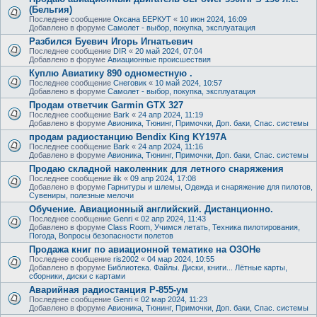
(Бельгия)
Последнее сообщение
Оксана БЕРКУТ
«
10 июн 2024, 16:09
Добавлено в форуме
Самолет - выбор, покупка, эксплуатация
Разбился Буевич Игорь Игнатьевич
Последнее сообщение
DIR
«
20 май 2024, 07:04
Добавлено в форуме
Авиационные происшествия
Куплю Авиатику 890 одноместную .
Последнее сообщение
Снеговик
«
10 май 2024, 10:57
Добавлено в форуме
Самолет - выбор, покупка, эксплуатация
Продам ответчик Garmin GTX 327
Последнее сообщение
Bark
«
24 апр 2024, 11:19
Добавлено в форуме
Авионика, Тюнинг, Примочки, Доп. баки, Спас. системы
продам радиостанцию Bendix King KY197A
Последнее сообщение
Bark
«
24 апр 2024, 11:16
Добавлено в форуме
Авионика, Тюнинг, Примочки, Доп. баки, Спас. системы
Продаю складной наколенник для летного снаряжения
Последнее сообщение
ilik
«
09 апр 2024, 17:08
Добавлено в форуме
Гарнитуры и шлемы, Одежда и снаряжение для пилотов,
Сувениры, полезные мелочи
Обучение. Авиационный английский. Дистанционно.
Последнее сообщение
Genri
«
02 апр 2024, 11:43
Добавлено в форуме
Class Room, Учимся летать, Техника пилотирования,
Погода, Вопросы безопасности полетов
Продажа книг по авиационной тематике на ОЗОНе
Последнее сообщение
ris2002
«
04 мар 2024, 10:55
Добавлено в форуме
Библиотека. Файлы. Диски, книги... Лётные карты,
сборники, диски с картами
Аварийная радиостанция Р-855-ум
Последнее сообщение
Genri
«
02 мар 2024, 11:23
Добавлено в форуме
Авионика, Тюнинг, Примочки, Доп. баки, Спас. системы