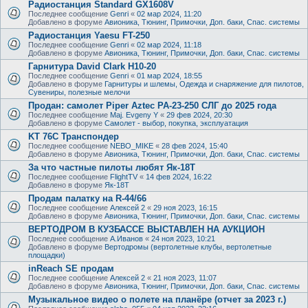
Радиостанция Standard GX1608V
Последнее сообщение
Genri
«
02 мар 2024, 11:20
Добавлено в форуме
Авионика, Тюнинг, Примочки, Доп. баки, Спас. системы
Радиостанция Yaesu FT-250
Последнее сообщение
Genri
«
02 мар 2024, 11:18
Добавлено в форуме
Авионика, Тюнинг, Примочки, Доп. баки, Спас. системы
Гарнитура David Clark H10-20
Последнее сообщение
Genri
«
01 мар 2024, 18:55
Добавлено в форуме
Гарнитуры и шлемы, Одежда и снаряжение для пилотов,
Сувениры, полезные мелочи
Продан: самолет Piper Aztec PA-23-250 СЛГ до 2025 года
Последнее сообщение
Maj. Evgeny Y
«
29 фев 2024, 20:30
Добавлено в форуме
Самолет - выбор, покупка, эксплуатация
KT 76C Транспондер
Последнее сообщение
NEBO_MIKE
«
28 фев 2024, 15:40
Добавлено в форуме
Авионика, Тюнинг, Примочки, Доп. баки, Спас. системы
За что частные пилоты любят Як-18Т
Последнее сообщение
FlightTV
«
14 фев 2024, 16:22
Добавлено в форуме
Як-18Т
Продам палатку на R-44/66
Последнее сообщение
Алексей 2
«
29 ноя 2023, 16:15
Добавлено в форуме
Авионика, Тюнинг, Примочки, Доп. баки, Спас. системы
ВЕРТОДРОМ В КУЗБАССЕ ВЫСТАВЛЕН НА АУКЦИОН
Последнее сообщение
А.Иванов
«
24 ноя 2023, 10:21
Добавлено в форуме
Вертодромы (вертолетные клубы, вертолетные
площадки)
inReach SE продам
Последнее сообщение
Алексей 2
«
21 ноя 2023, 11:07
Добавлено в форуме
Авионика, Тюнинг, Примочки, Доп. баки, Спас. системы
Музыкальное видео о полете на планёре (отчет за 2023 г.)