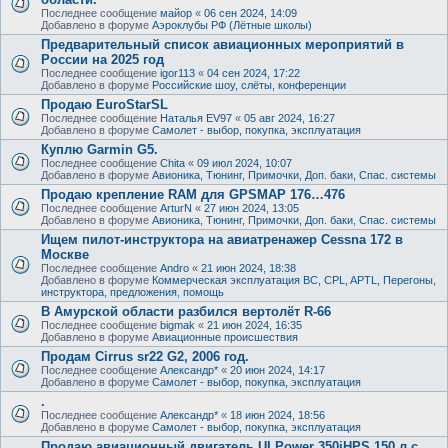
Последнее сообщение
майор
«
06 сен 2024, 14:09
Добавлено в форуме
Аэроклубы РФ (Лётные школы)
Предварительный список авиационных мероприятий в
России на 2025 год
Последнее сообщение
igor113
«
04 сен 2024, 17:22
Добавлено в форуме
Российские шоу, слёты, конференции
Продаю EuroStarSL
Последнее сообщение
Наталья EV97
«
05 авг 2024, 16:27
Добавлено в форуме
Самолет - выбор, покупка, эксплуатация
Куплю Garmin G5.
Последнее сообщение
Chita
«
09 июл 2024, 10:07
Добавлено в форуме
Авионика, Тюнинг, Примочки, Доп. баки, Спас. системы
Продаю крепление RAM для GPSMAP 176…476
Последнее сообщение
ArturN
«
27 июн 2024, 13:05
Добавлено в форуме
Авионика, Тюнинг, Примочки, Доп. баки, Спас. системы
Ищем пилот-инструктора на авиатренажер Cessna 172 в
Москве
Последнее сообщение
Andro
«
21 июн 2024, 18:38
Добавлено в форуме
Коммерческая эксплуатация ВС, CPL, APTL, Перегоны,
инструктора, предложения, помощь
В Амурской области разбился вертолёт R-66
Последнее сообщение
bigmak
«
21 июн 2024, 16:35
Добавлено в форуме
Авиационные происшествия
Продам Cirrus sr22 G2, 2006 год.
Последнее сообщение
Александр*
«
20 июн 2024, 14:17
Добавлено в форуме
Самолет - выбор, покупка, эксплуатация
.
Последнее сообщение
Александр*
«
18 июн 2024, 18:56
Добавлено в форуме
Самолет - выбор, покупка, эксплуатация
Продаю авиационный двигатель ULPower 350iHPS 150 л.с.