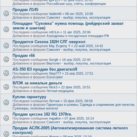
Добавлено в форуме
Российские шоу, слёты, конференции
Продам Л145
Последнее сообщение
Vadim46
«
08 окт 2025, 10:58
Добавлено в форуме
Самолет - выбор, покупка, эксплуатация
Площадке "Суховка" нужна помощь (рейдерский захват
земли и шантаж)
Последнее сообщение
mErLin
«
11 авг 2025, 20:06
Добавлено в форуме
Аэродромы и посадочные площадки РФ
Продается Cessna 182H СЛГ оверхол
Последнее сообщение
Maj. Evgeny Y
«
22 май 2025, 14:42
Добавлено в форуме
Самолет - выбор, покупка, эксплуатация
Продам r66
Последнее сообщение
Sergik
«
16 апр 2025, 22:40
Добавлено в форуме
Вертолет - выбор, покупка, эксплуатация
AS-350 B3 продам без двигателЯ
Последнее сообщение
Step777
«
15 апр 2025, 17:51
Добавлено в форуме
Eurocopter
ВЛЭК за немалые деньги
Последнее сообщение
Nick3
«
22 фев 2025, 10:51
Добавлено в форуме
Летная медицина
Куплю гарнитуру
Последнее сообщение
Летчик
«
15 фев 2025, 09:59
Добавлено в форуме
Гарнитуры и шлемы, Одежда и снаряжение для пилотов,
Сувениры, полезные мелочи
Продам цессна 182 RG 1978гв.
Последнее сообщение
migalkin
«
07 фев 2025, 16:14
Добавлено в форуме
Самолет - выбор, покупка, эксплуатация
Продам АСЛК-2005 (Автоматизированная система летного
контроля)
Последнее сообщение
Женис
«
09 янв 2025, 13:19