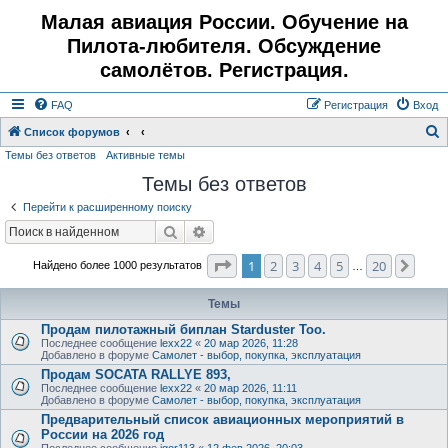
Малая авиация России. Обучение на
Пилота-любителя. Обсуждение
самолётов. Регистрация.
FAQ
Регистрация
Вход
Список форумов
Темы без ответов
Активные темы
о
Темы без ответов
и
с
Перейти к расширенному поиску
к
Поиск
Расширенный поиск
Страница
1
из
20
1
2
3
4
5
20
След
Найдено более 1000 результатов
…
Темы
Продам пилотажный биплан Starduster Too.
Последнее сообщение
lexx22
«
20 мар 2026, 11:28
Добавлено в форуме
Самолет - выбор, покупка, эксплуатация
Продам SOCATA RALLYE 893,
Последнее сообщение
lexx22
«
20 мар 2026, 11:11
Добавлено в форуме
Самолет - выбор, покупка, эксплуатация
Предварительный список авиационных мероприятий в
России на 2026 год
Последнее сообщение
igor113
«
12 фев 2026, 20:03