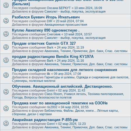
(Бельгия)
Последнее сообщение
Оксана БЕРКУТ
«
10 июн 2024, 16:09
Добавлено в форуме
Самолет - выбор, покупка, эксплуатация
Разбился Буевич Игорь Игнатьевич
Последнее сообщение
DIR
«
20 май 2024, 07:04
Добавлено в форуме
Авиационные происшествия
Куплю Авиатику 890 одноместную .
Последнее сообщение
Снеговик
«
10 май 2024, 10:57
Добавлено в форуме
Самолет - выбор, покупка, эксплуатация
Продам ответчик Garmin GTX 327
Последнее сообщение
Bark
«
24 апр 2024, 11:19
Добавлено в форуме
Авионика, Тюнинг, Примочки, Доп. баки, Спас. системы
продам радиостанцию Bendix King KY197A
Последнее сообщение
Bark
«
24 апр 2024, 11:16
Добавлено в форуме
Авионика, Тюнинг, Примочки, Доп. баки, Спас. системы
Продаю складной наколенник для летного снаряжения
Последнее сообщение
ilik
«
09 апр 2024, 17:08
Добавлено в форуме
Гарнитуры и шлемы, Одежда и снаряжение для пилотов,
Сувениры, полезные мелочи
Обучение. Авиационный английский. Дистанционно.
Последнее сообщение
Genri
«
02 апр 2024, 11:43
Добавлено в форуме
Class Room, Учимся летать, Техника пилотирования,
Погода, Вопросы безопасности полетов
Продажа книг по авиационной тематике на ОЗОНе
Последнее сообщение
ris2002
«
04 мар 2024, 10:55
Добавлено в форуме
Библиотека. Файлы. Диски, книги... Лётные карты,
сборники, диски с картами
Аварийная радиостанция Р-855-ум
Последнее сообщение
Genri
«
02 мар 2024, 11:23
Добавлено в форуме
Авионика, Тюнинг, Примочки, Доп. баки, Спас. системы