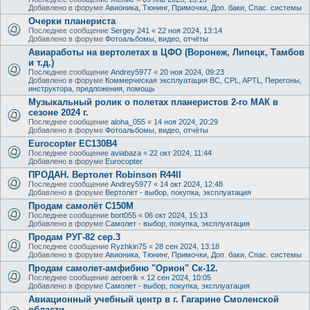
Добавлено в форуме
Авионика, Тюнинг, Примочки, Доп. баки, Спас. системы
Очерки планериста
Последнее сообщение
Sergey 241
«
22 ноя 2024, 13:14
Добавлено в форуме
Фотоальбомы, видео, отчёты
Авиаработы на вертолетах в ЦФО (Воронеж, Липецк, Тамбов
и т.д.)
Последнее сообщение
Andrey5977
«
20 ноя 2024, 09:23
Добавлено в форуме
Коммерческая эксплуатация ВС, CPL, APTL, Перегоны,
инструктора, предложения, помощь
Музыкальный ролик о полетах планеристов 2-го МАК в
сезоне 2024 г.
Последнее сообщение
aloha_055
«
14 ноя 2024, 20:29
Добавлено в форуме
Фотоальбомы, видео, отчёты
Eurocopter EC130B4
Последнее сообщение
aviabaza
«
22 окт 2024, 11:44
Добавлено в форуме
Eurocopter
ПРОДАН. Вертолет Robinson R44II
Последнее сообщение
Andrey5977
«
14 окт 2024, 12:48
Добавлено в форуме
Вертолет - выбор, покупка, эксплуатация
Продам самолёт С150М
Последнее сообщение
bort055
«
06 окт 2024, 15:13
Добавлено в форуме
Самолет - выбор, покупка, эксплуатация
Продам РУГ-82 сер.3
Последнее сообщение
Ryzhkin75
«
28 сен 2024, 13:18
Добавлено в форуме
Авионика, Тюнинг, Примочки, Доп. баки, Спас. системы
Продам самолет-амфибию "Орион" Ск-12.
Последнее сообщение
aeroerik
«
12 сен 2024, 10:05
Добавлено в форуме
Самолет - выбор, покупка, эксплуатация
Авиационный учебный центр в г. Гагарине Смоленской
области.