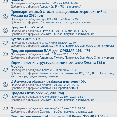
Последнее сообщение
майор
«
06 сен 2024, 14:09
Добавлено в форуме
Аэроклубы РФ (Лётные школы)
Предварительный список авиационных мероприятий в
России на 2025 год
Последнее сообщение
igor113
«
04 сен 2024, 17:22
Добавлено в форуме
Российские шоу, слёты, конференции
Продаю EuroStarSL
Последнее сообщение
Наталья EV97
«
05 авг 2024, 16:27
Добавлено в форуме
Самолет - выбор, покупка, эксплуатация
Куплю Garmin G5.
Последнее сообщение
Chita
«
09 июл 2024, 10:07
Добавлено в форуме
Авионика, Тюнинг, Примочки, Доп. баки, Спас. системы
Продаю крепление RAM для GPSMAP 176…476
Последнее сообщение
ArturN
«
27 июн 2024, 13:05
Добавлено в форуме
Авионика, Тюнинг, Примочки, Доп. баки, Спас. системы
Ищем пилот-инструктора на авиатренажер Cessna 172 в
Москве
Последнее сообщение
Andro
«
21 июн 2024, 18:38
Добавлено в форуме
Коммерческая эксплуатация ВС, CPL, APTL, Перегоны,
инструктора, предложения, помощь
В Амурской области разбился вертолёт R-66
Последнее сообщение
bigmak
«
21 июн 2024, 16:35
Добавлено в форуме
Авиационные происшествия
Продам Cirrus sr22 G2, 2006 год.
Последнее сообщение
Александр*
«
20 июн 2024, 14:17
Добавлено в форуме
Самолет - выбор, покупка, эксплуатация
.
Последнее сообщение
Александр*
«
18 июн 2024, 18:56
Добавлено в форуме
Самолет - выбор, покупка, эксплуатация
Продаю авиационный двигатель ULPower 350iHPS 150 л.с.