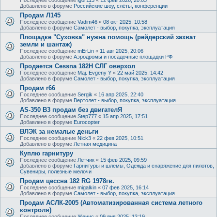
Добавлено в форуме
Российские шоу, слёты, конференции
Продам Л145
Последнее сообщение
Vadim46
«
08 окт 2025, 10:58
Добавлено в форуме
Самолет - выбор, покупка, эксплуатация
Площадке "Суховка" нужна помощь (рейдерский захват
земли и шантаж)
Последнее сообщение
mErLin
«
11 авг 2025, 20:06
Добавлено в форуме
Аэродромы и посадочные площадки РФ
Продается Cessna 182H СЛГ оверхол
Последнее сообщение
Maj. Evgeny Y
«
22 май 2025, 14:42
Добавлено в форуме
Самолет - выбор, покупка, эксплуатация
Продам r66
Последнее сообщение
Sergik
«
16 апр 2025, 22:40
Добавлено в форуме
Вертолет - выбор, покупка, эксплуатация
AS-350 B3 продам без двигателЯ
Последнее сообщение
Step777
«
15 апр 2025, 17:51
Добавлено в форуме
Eurocopter
ВЛЭК за немалые деньги
Последнее сообщение
Nick3
«
22 фев 2025, 10:51
Добавлено в форуме
Летная медицина
Куплю гарнитуру
Последнее сообщение
Летчик
«
15 фев 2025, 09:59
Добавлено в форуме
Гарнитуры и шлемы, Одежда и снаряжение для пилотов,
Сувениры, полезные мелочи
Продам цессна 182 RG 1978гв.
Последнее сообщение
migalkin
«
07 фев 2025, 16:14
Добавлено в форуме
Самолет - выбор, покупка, эксплуатация
Продам АСЛК-2005 (Автоматизированная система летного
контроля)
Последнее сообщение
Женис
«
09 янв 2025, 13:19