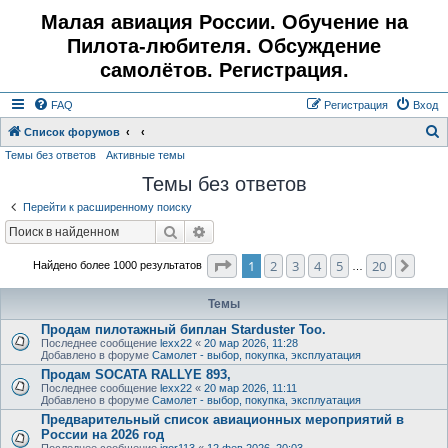
Малая авиация России. Обучение на
Пилота-любителя. Обсуждение
самолётов. Регистрация.
FAQ
Регистрация
Вход
Список форумов
Темы без ответов
Активные темы
о
Темы без ответов
и
с
Перейти к расширенному поиску
к
Поиск
Расширенный поиск
Страница
1
из
20
1
2
3
4
5
20
След
Найдено более 1000 результатов
…
Темы
Продам пилотажный биплан Starduster Too.
Последнее сообщение
lexx22
«
20 мар 2026, 11:28
Добавлено в форуме
Самолет - выбор, покупка, эксплуатация
Продам SOCATA RALLYE 893,
Последнее сообщение
lexx22
«
20 мар 2026, 11:11
Добавлено в форуме
Самолет - выбор, покупка, эксплуатация
Предварительный список авиационных мероприятий в
России на 2026 год
Последнее сообщение
igor113
«
12 фев 2026, 20:03