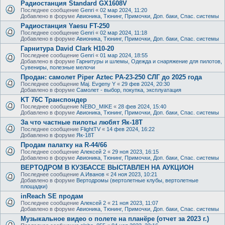
Радиостанция Standard GX1608V
Последнее сообщение
Genri
«
02 мар 2024, 11:20
Добавлено в форуме
Авионика, Тюнинг, Примочки, Доп. баки, Спас. системы
Радиостанция Yaesu FT-250
Последнее сообщение
Genri
«
02 мар 2024, 11:18
Добавлено в форуме
Авионика, Тюнинг, Примочки, Доп. баки, Спас. системы
Гарнитура David Clark H10-20
Последнее сообщение
Genri
«
01 мар 2024, 18:55
Добавлено в форуме
Гарнитуры и шлемы, Одежда и снаряжение для пилотов,
Сувениры, полезные мелочи
Продан: самолет Piper Aztec PA-23-250 СЛГ до 2025 года
Последнее сообщение
Maj. Evgeny Y
«
29 фев 2024, 20:30
Добавлено в форуме
Самолет - выбор, покупка, эксплуатация
KT 76C Транспондер
Последнее сообщение
NEBO_MIKE
«
28 фев 2024, 15:40
Добавлено в форуме
Авионика, Тюнинг, Примочки, Доп. баки, Спас. системы
За что частные пилоты любят Як-18Т
Последнее сообщение
FlightTV
«
14 фев 2024, 16:22
Добавлено в форуме
Як-18Т
Продам палатку на R-44/66
Последнее сообщение
Алексей 2
«
29 ноя 2023, 16:15
Добавлено в форуме
Авионика, Тюнинг, Примочки, Доп. баки, Спас. системы
ВЕРТОДРОМ В КУЗБАССЕ ВЫСТАВЛЕН НА АУКЦИОН
Последнее сообщение
А.Иванов
«
24 ноя 2023, 10:21
Добавлено в форуме
Вертодромы (вертолетные клубы, вертолетные
площадки)
inReach SE продам
Последнее сообщение
Алексей 2
«
21 ноя 2023, 11:07
Добавлено в форуме
Авионика, Тюнинг, Примочки, Доп. баки, Спас. системы
Музыкальное видео о полете на планёре (отчет за 2023 г.)