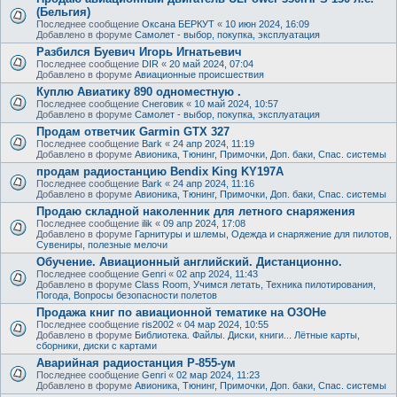
(Бельгия)
Последнее сообщение
Оксана БЕРКУТ
«
10 июн 2024, 16:09
Добавлено в форуме
Самолет - выбор, покупка, эксплуатация
Разбился Буевич Игорь Игнатьевич
Последнее сообщение
DIR
«
20 май 2024, 07:04
Добавлено в форуме
Авиационные происшествия
Куплю Авиатику 890 одноместную .
Последнее сообщение
Снеговик
«
10 май 2024, 10:57
Добавлено в форуме
Самолет - выбор, покупка, эксплуатация
Продам ответчик Garmin GTX 327
Последнее сообщение
Bark
«
24 апр 2024, 11:19
Добавлено в форуме
Авионика, Тюнинг, Примочки, Доп. баки, Спас. системы
продам радиостанцию Bendix King KY197A
Последнее сообщение
Bark
«
24 апр 2024, 11:16
Добавлено в форуме
Авионика, Тюнинг, Примочки, Доп. баки, Спас. системы
Продаю складной наколенник для летного снаряжения
Последнее сообщение
ilik
«
09 апр 2024, 17:08
Добавлено в форуме
Гарнитуры и шлемы, Одежда и снаряжение для пилотов,
Сувениры, полезные мелочи
Обучение. Авиационный английский. Дистанционно.
Последнее сообщение
Genri
«
02 апр 2024, 11:43
Добавлено в форуме
Class Room, Учимся летать, Техника пилотирования,
Погода, Вопросы безопасности полетов
Продажа книг по авиационной тематике на ОЗОНе
Последнее сообщение
ris2002
«
04 мар 2024, 10:55
Добавлено в форуме
Библиотека. Файлы. Диски, книги... Лётные карты,
сборники, диски с картами
Аварийная радиостанция Р-855-ум
Последнее сообщение
Genri
«
02 мар 2024, 11:23
Добавлено в форуме
Авионика, Тюнинг, Примочки, Доп. баки, Спас. системы