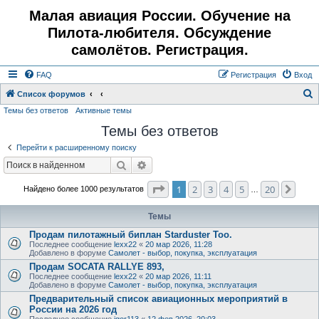
Малая авиация России. Обучение на
Пилота-любителя. Обсуждение
самолётов. Регистрация.
FAQ
Регистрация
Вход
Список форумов
Темы без ответов
Активные темы
о
Темы без ответов
и
с
Перейти к расширенному поиску
к
Поиск
Расширенный поиск
Страница
1
из
20
1
2
3
4
5
20
След
Найдено более 1000 результатов
…
Темы
Продам пилотажный биплан Starduster Too.
Последнее сообщение
lexx22
«
20 мар 2026, 11:28
Добавлено в форуме
Самолет - выбор, покупка, эксплуатация
Продам SOCATA RALLYE 893,
Последнее сообщение
lexx22
«
20 мар 2026, 11:11
Добавлено в форуме
Самолет - выбор, покупка, эксплуатация
Предварительный список авиационных мероприятий в
России на 2026 год
Последнее сообщение
igor113
«
12 фев 2026, 20:03