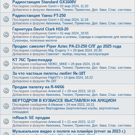
Радиостанция Standard GX1608V
Последнее сообщение
Genri
«
02 мар 2024, 11:20
Добавлено в форуме
Авионика, Тюнинг, Примочки, Доп. баки, Спас. системы
Радиостанция Yaesu FT-250
Последнее сообщение
Genri
«
02 мар 2024, 11:18
Добавлено в форуме
Авионика, Тюнинг, Примочки, Доп. баки, Спас. системы
Гарнитура David Clark H10-20
Последнее сообщение
Genri
«
01 мар 2024, 18:55
Добавлено в форуме
Гарнитуры и шлемы, Одежда и снаряжение для пилотов,
Сувениры, полезные мелочи
Продан: самолет Piper Aztec PA-23-250 СЛГ до 2025 года
Последнее сообщение
Maj. Evgeny Y
«
29 фев 2024, 20:30
Добавлено в форуме
Самолет - выбор, покупка, эксплуатация
KT 76C Транспондер
Последнее сообщение
NEBO_MIKE
«
28 фев 2024, 15:40
Добавлено в форуме
Авионика, Тюнинг, Примочки, Доп. баки, Спас. системы
За что частные пилоты любят Як-18Т
Последнее сообщение
FlightTV
«
14 фев 2024, 16:22
Добавлено в форуме
Як-18Т
Продам палатку на R-44/66
Последнее сообщение
Алексей 2
«
29 ноя 2023, 16:15
Добавлено в форуме
Авионика, Тюнинг, Примочки, Доп. баки, Спас. системы
ВЕРТОДРОМ В КУЗБАССЕ ВЫСТАВЛЕН НА АУКЦИОН
Последнее сообщение
А.Иванов
«
24 ноя 2023, 10:21
Добавлено в форуме
Вертодромы (вертолетные клубы, вертолетные
площадки)
inReach SE продам
Последнее сообщение
Алексей 2
«
21 ноя 2023, 11:07
Добавлено в форуме
Авионика, Тюнинг, Примочки, Доп. баки, Спас. системы
Музыкальное видео о полете на планёре (отчет за 2023 г.)