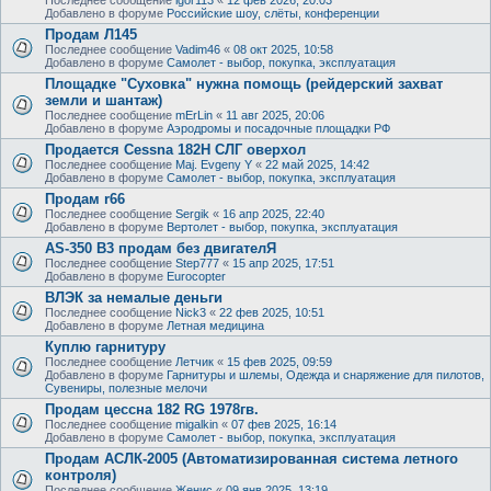
Добавлено в форуме
Российские шоу, слёты, конференции
Продам Л145
Последнее сообщение
Vadim46
«
08 окт 2025, 10:58
Добавлено в форуме
Самолет - выбор, покупка, эксплуатация
Площадке "Суховка" нужна помощь (рейдерский захват
земли и шантаж)
Последнее сообщение
mErLin
«
11 авг 2025, 20:06
Добавлено в форуме
Аэродромы и посадочные площадки РФ
Продается Cessna 182H СЛГ оверхол
Последнее сообщение
Maj. Evgeny Y
«
22 май 2025, 14:42
Добавлено в форуме
Самолет - выбор, покупка, эксплуатация
Продам r66
Последнее сообщение
Sergik
«
16 апр 2025, 22:40
Добавлено в форуме
Вертолет - выбор, покупка, эксплуатация
AS-350 B3 продам без двигателЯ
Последнее сообщение
Step777
«
15 апр 2025, 17:51
Добавлено в форуме
Eurocopter
ВЛЭК за немалые деньги
Последнее сообщение
Nick3
«
22 фев 2025, 10:51
Добавлено в форуме
Летная медицина
Куплю гарнитуру
Последнее сообщение
Летчик
«
15 фев 2025, 09:59
Добавлено в форуме
Гарнитуры и шлемы, Одежда и снаряжение для пилотов,
Сувениры, полезные мелочи
Продам цессна 182 RG 1978гв.
Последнее сообщение
migalkin
«
07 фев 2025, 16:14
Добавлено в форуме
Самолет - выбор, покупка, эксплуатация
Продам АСЛК-2005 (Автоматизированная система летного
контроля)
Последнее сообщение
Женис
«
09 янв 2025, 13:19