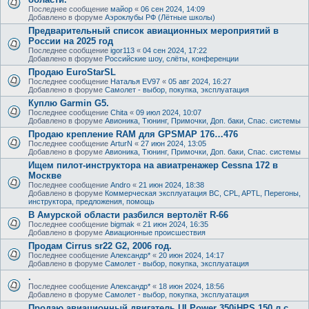
Последнее сообщение
майор
«
06 сен 2024, 14:09
Добавлено в форуме
Аэроклубы РФ (Лётные школы)
Предварительный список авиационных мероприятий в
России на 2025 год
Последнее сообщение
igor113
«
04 сен 2024, 17:22
Добавлено в форуме
Российские шоу, слёты, конференции
Продаю EuroStarSL
Последнее сообщение
Наталья EV97
«
05 авг 2024, 16:27
Добавлено в форуме
Самолет - выбор, покупка, эксплуатация
Куплю Garmin G5.
Последнее сообщение
Chita
«
09 июл 2024, 10:07
Добавлено в форуме
Авионика, Тюнинг, Примочки, Доп. баки, Спас. системы
Продаю крепление RAM для GPSMAP 176…476
Последнее сообщение
ArturN
«
27 июн 2024, 13:05
Добавлено в форуме
Авионика, Тюнинг, Примочки, Доп. баки, Спас. системы
Ищем пилот-инструктора на авиатренажер Cessna 172 в
Москве
Последнее сообщение
Andro
«
21 июн 2024, 18:38
Добавлено в форуме
Коммерческая эксплуатация ВС, CPL, APTL, Перегоны,
инструктора, предложения, помощь
В Амурской области разбился вертолёт R-66
Последнее сообщение
bigmak
«
21 июн 2024, 16:35
Добавлено в форуме
Авиационные происшествия
Продам Cirrus sr22 G2, 2006 год.
Последнее сообщение
Александр*
«
20 июн 2024, 14:17
Добавлено в форуме
Самолет - выбор, покупка, эксплуатация
.
Последнее сообщение
Александр*
«
18 июн 2024, 18:56
Добавлено в форуме
Самолет - выбор, покупка, эксплуатация
Продаю авиационный двигатель ULPower 350iHPS 150 л.с.