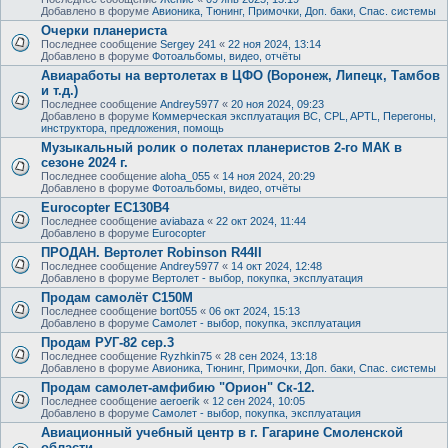
Добавлено в форуме
Авионика, Тюнинг, Примочки, Доп. баки, Спас. системы
Очерки планериста
Последнее сообщение
Sergey 241
«
22 ноя 2024, 13:14
Добавлено в форуме
Фотоальбомы, видео, отчёты
Авиаработы на вертолетах в ЦФО (Воронеж, Липецк, Тамбов
и т.д.)
Последнее сообщение
Andrey5977
«
20 ноя 2024, 09:23
Добавлено в форуме
Коммерческая эксплуатация ВС, CPL, APTL, Перегоны,
инструктора, предложения, помощь
Музыкальный ролик о полетах планеристов 2-го МАК в
сезоне 2024 г.
Последнее сообщение
aloha_055
«
14 ноя 2024, 20:29
Добавлено в форуме
Фотоальбомы, видео, отчёты
Eurocopter EC130B4
Последнее сообщение
aviabaza
«
22 окт 2024, 11:44
Добавлено в форуме
Eurocopter
ПРОДАН. Вертолет Robinson R44II
Последнее сообщение
Andrey5977
«
14 окт 2024, 12:48
Добавлено в форуме
Вертолет - выбор, покупка, эксплуатация
Продам самолёт С150М
Последнее сообщение
bort055
«
06 окт 2024, 15:13
Добавлено в форуме
Самолет - выбор, покупка, эксплуатация
Продам РУГ-82 сер.3
Последнее сообщение
Ryzhkin75
«
28 сен 2024, 13:18
Добавлено в форуме
Авионика, Тюнинг, Примочки, Доп. баки, Спас. системы
Продам самолет-амфибию "Орион" Ск-12.
Последнее сообщение
aeroerik
«
12 сен 2024, 10:05
Добавлено в форуме
Самолет - выбор, покупка, эксплуатация
Авиационный учебный центр в г. Гагарине Смоленской
области.