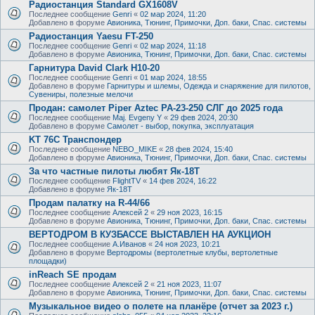
Радиостанция Standard GX1608V
Последнее сообщение
Genri
«
02 мар 2024, 11:20
Добавлено в форуме
Авионика, Тюнинг, Примочки, Доп. баки, Спас. системы
Радиостанция Yaesu FT-250
Последнее сообщение
Genri
«
02 мар 2024, 11:18
Добавлено в форуме
Авионика, Тюнинг, Примочки, Доп. баки, Спас. системы
Гарнитура David Clark H10-20
Последнее сообщение
Genri
«
01 мар 2024, 18:55
Добавлено в форуме
Гарнитуры и шлемы, Одежда и снаряжение для пилотов,
Сувениры, полезные мелочи
Продан: самолет Piper Aztec PA-23-250 СЛГ до 2025 года
Последнее сообщение
Maj. Evgeny Y
«
29 фев 2024, 20:30
Добавлено в форуме
Самолет - выбор, покупка, эксплуатация
KT 76C Транспондер
Последнее сообщение
NEBO_MIKE
«
28 фев 2024, 15:40
Добавлено в форуме
Авионика, Тюнинг, Примочки, Доп. баки, Спас. системы
За что частные пилоты любят Як-18Т
Последнее сообщение
FlightTV
«
14 фев 2024, 16:22
Добавлено в форуме
Як-18Т
Продам палатку на R-44/66
Последнее сообщение
Алексей 2
«
29 ноя 2023, 16:15
Добавлено в форуме
Авионика, Тюнинг, Примочки, Доп. баки, Спас. системы
ВЕРТОДРОМ В КУЗБАССЕ ВЫСТАВЛЕН НА АУКЦИОН
Последнее сообщение
А.Иванов
«
24 ноя 2023, 10:21
Добавлено в форуме
Вертодромы (вертолетные клубы, вертолетные
площадки)
inReach SE продам
Последнее сообщение
Алексей 2
«
21 ноя 2023, 11:07
Добавлено в форуме
Авионика, Тюнинг, Примочки, Доп. баки, Спас. системы
Музыкальное видео о полете на планёре (отчет за 2023 г.)