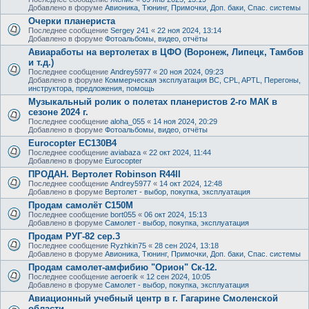
Добавлено в форуме
Авионика, Тюнинг, Примочки, Доп. баки, Спас. системы
Очерки планериста
Последнее сообщение
Sergey 241
«
22 ноя 2024, 13:14
Добавлено в форуме
Фотоальбомы, видео, отчёты
Авиаработы на вертолетах в ЦФО (Воронеж, Липецк, Тамбов
и т.д.)
Последнее сообщение
Andrey5977
«
20 ноя 2024, 09:23
Добавлено в форуме
Коммерческая эксплуатация ВС, CPL, APTL, Перегоны,
инструктора, предложения, помощь
Музыкальный ролик о полетах планеристов 2-го МАК в
сезоне 2024 г.
Последнее сообщение
aloha_055
«
14 ноя 2024, 20:29
Добавлено в форуме
Фотоальбомы, видео, отчёты
Eurocopter EC130B4
Последнее сообщение
aviabaza
«
22 окт 2024, 11:44
Добавлено в форуме
Eurocopter
ПРОДАН. Вертолет Robinson R44II
Последнее сообщение
Andrey5977
«
14 окт 2024, 12:48
Добавлено в форуме
Вертолет - выбор, покупка, эксплуатация
Продам самолёт С150М
Последнее сообщение
bort055
«
06 окт 2024, 15:13
Добавлено в форуме
Самолет - выбор, покупка, эксплуатация
Продам РУГ-82 сер.3
Последнее сообщение
Ryzhkin75
«
28 сен 2024, 13:18
Добавлено в форуме
Авионика, Тюнинг, Примочки, Доп. баки, Спас. системы
Продам самолет-амфибию "Орион" Ск-12.
Последнее сообщение
aeroerik
«
12 сен 2024, 10:05
Добавлено в форуме
Самолет - выбор, покупка, эксплуатация
Авиационный учебный центр в г. Гагарине Смоленской
области.