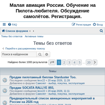
Малая авиация России. Обучение на
Пилота-любителя. Обсуждение
самолётов. Регистрация.
FAQ
Регистрация
Вход
Список форумов
Темы без ответов
Активные темы
о
Темы без ответов
и
с
Перейти к расширенному поиску
к
Поиск
Расширенный поиск
Страница
1
из
20
1
2
3
4
5
20
След
Найдено более 1000 результатов
…
Темы
Продам пилотажный биплан Starduster Too.
Последнее сообщение
lexx22
«
20 мар 2026, 11:28
Добавлено в форуме
Самолет - выбор, покупка, эксплуатация
Продам SOCATA RALLYE 893,
Последнее сообщение
lexx22
«
20 мар 2026, 11:11
Добавлено в форуме
Самолет - выбор, покупка, эксплуатация
Предварительный список авиационных мероприятий в
России на 2026 год
Последнее сообщение
igor113
«
12 фев 2026, 20:03