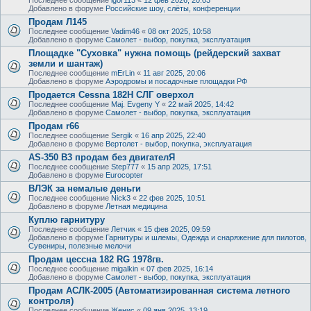
Добавлено в форуме
Российские шоу, слёты, конференции
Продам Л145
Последнее сообщение
Vadim46
«
08 окт 2025, 10:58
Добавлено в форуме
Самолет - выбор, покупка, эксплуатация
Площадке "Суховка" нужна помощь (рейдерский захват
земли и шантаж)
Последнее сообщение
mErLin
«
11 авг 2025, 20:06
Добавлено в форуме
Аэродромы и посадочные площадки РФ
Продается Cessna 182H СЛГ оверхол
Последнее сообщение
Maj. Evgeny Y
«
22 май 2025, 14:42
Добавлено в форуме
Самолет - выбор, покупка, эксплуатация
Продам r66
Последнее сообщение
Sergik
«
16 апр 2025, 22:40
Добавлено в форуме
Вертолет - выбор, покупка, эксплуатация
AS-350 B3 продам без двигателЯ
Последнее сообщение
Step777
«
15 апр 2025, 17:51
Добавлено в форуме
Eurocopter
ВЛЭК за немалые деньги
Последнее сообщение
Nick3
«
22 фев 2025, 10:51
Добавлено в форуме
Летная медицина
Куплю гарнитуру
Последнее сообщение
Летчик
«
15 фев 2025, 09:59
Добавлено в форуме
Гарнитуры и шлемы, Одежда и снаряжение для пилотов,
Сувениры, полезные мелочи
Продам цессна 182 RG 1978гв.
Последнее сообщение
migalkin
«
07 фев 2025, 16:14
Добавлено в форуме
Самолет - выбор, покупка, эксплуатация
Продам АСЛК-2005 (Автоматизированная система летного
контроля)
Последнее сообщение
Женис
«
09 янв 2025, 13:19