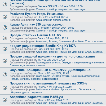
(Бельгия)
Последнее сообщение
Оксана БЕРКУТ
«
10 июн 2024, 16:09
Добавлено в форуме
Самолет - выбор, покупка, эксплуатация
Разбился Буевич Игорь Игнатьевич
Последнее сообщение
DIR
«
20 май 2024, 07:04
Добавлено в форуме
Авиационные происшествия
Куплю Авиатику 890 одноместную .
Последнее сообщение
Снеговик
«
10 май 2024, 10:57
Добавлено в форуме
Самолет - выбор, покупка, эксплуатация
Продам ответчик Garmin GTX 327
Последнее сообщение
Bark
«
24 апр 2024, 11:19
Добавлено в форуме
Авионика, Тюнинг, Примочки, Доп. баки, Спас. системы
продам радиостанцию Bendix King KY197A
Последнее сообщение
Bark
«
24 апр 2024, 11:16
Добавлено в форуме
Авионика, Тюнинг, Примочки, Доп. баки, Спас. системы
Продаю складной наколенник для летного снаряжения
Последнее сообщение
ilik
«
09 апр 2024, 17:08
Добавлено в форуме
Гарнитуры и шлемы, Одежда и снаряжение для пилотов,
Сувениры, полезные мелочи
Обучение. Авиационный английский. Дистанционно.
Последнее сообщение
Genri
«
02 апр 2024, 11:43
Добавлено в форуме
Class Room, Учимся летать, Техника пилотирования,
Погода, Вопросы безопасности полетов
Продажа книг по авиационной тематике на ОЗОНе
Последнее сообщение
ris2002
«
04 мар 2024, 10:55
Добавлено в форуме
Библиотека. Файлы. Диски, книги... Лётные карты,
сборники, диски с картами
Аварийная радиостанция Р-855-ум
Последнее сообщение
Genri
«
02 мар 2024, 11:23
Добавлено в форуме
Авионика, Тюнинг, Примочки, Доп. баки, Спас. системы