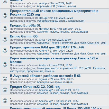
Последнее сообщение
майор
«
06 сен 2024, 14:09
Добавлено в форуме
Аэроклубы РФ (Лётные школы)
Предварительный список авиационных мероприятий в
России на 2025 год
Последнее сообщение
igor113
«
04 сен 2024, 17:22
Добавлено в форуме
Российские шоу, слёты, конференции
Продаю EuroStarSL
Последнее сообщение
Наталья EV97
«
05 авг 2024, 16:27
Добавлено в форуме
Самолет - выбор, покупка, эксплуатация
Куплю Garmin G5.
Последнее сообщение
Chita
«
09 июл 2024, 10:07
Добавлено в форуме
Авионика, Тюнинг, Примочки, Доп. баки, Спас. системы
Продаю крепление RAM для GPSMAP 176…476
Последнее сообщение
ArturN
«
27 июн 2024, 13:05
Добавлено в форуме
Авионика, Тюнинг, Примочки, Доп. баки, Спас. системы
Ищем пилот-инструктора на авиатренажер Cessna 172 в
Москве
Последнее сообщение
Andro
«
21 июн 2024, 18:38
Добавлено в форуме
Коммерческая эксплуатация ВС, CPL, APTL, Перегоны,
инструктора, предложения, помощь
В Амурской области разбился вертолёт R-66
Последнее сообщение
bigmak
«
21 июн 2024, 16:35
Добавлено в форуме
Авиационные происшествия
Продам Cirrus sr22 G2, 2006 год.
Последнее сообщение
Александр*
«
20 июн 2024, 14:17
Добавлено в форуме
Самолет - выбор, покупка, эксплуатация
.
Последнее сообщение
Александр*
«
18 июн 2024, 18:56
Добавлено в форуме
Самолет - выбор, покупка, эксплуатация
Продаю авиационный двигатель ULPower 350iHPS 150 л.с.