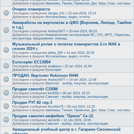
Добавлено в форуме
Авионика, Тюнинг, Примочки, Доп. баки, Спас. системы
Очерки планериста
Последнее сообщение
Sergey 241
«
22 ноя 2024, 13:14
Добавлено в форуме
Фотоальбомы, видео, отчёты
Авиаработы на вертолетах в ЦФО (Воронеж, Липецк, Тамбов
и т.д.)
Последнее сообщение
Andrey5977
«
20 ноя 2024, 09:23
Добавлено в форуме
Коммерческая эксплуатация ВС, CPL, APTL, Перегоны,
инструктора, предложения, помощь
Музыкальный ролик о полетах планеристов 2-го МАК в
сезоне 2024 г.
Последнее сообщение
aloha_055
«
14 ноя 2024, 20:29
Добавлено в форуме
Фотоальбомы, видео, отчёты
Eurocopter EC130B4
Последнее сообщение
aviabaza
«
22 окт 2024, 11:44
Добавлено в форуме
Eurocopter
ПРОДАН. Вертолет Robinson R44II
Последнее сообщение
Andrey5977
«
14 окт 2024, 12:48
Добавлено в форуме
Вертолет - выбор, покупка, эксплуатация
Продам самолёт С150М
Последнее сообщение
bort055
«
06 окт 2024, 15:13
Добавлено в форуме
Самолет - выбор, покупка, эксплуатация
Продам РУГ-82 сер.3
Последнее сообщение
Ryzhkin75
«
28 сен 2024, 13:18
Добавлено в форуме
Авионика, Тюнинг, Примочки, Доп. баки, Спас. системы
Продам самолет-амфибию "Орион" Ск-12.
Последнее сообщение
aeroerik
«
12 сен 2024, 10:05
Добавлено в форуме
Самолет - выбор, покупка, эксплуатация
Авиационный учебный центр в г. Гагарине Смоленской
области.