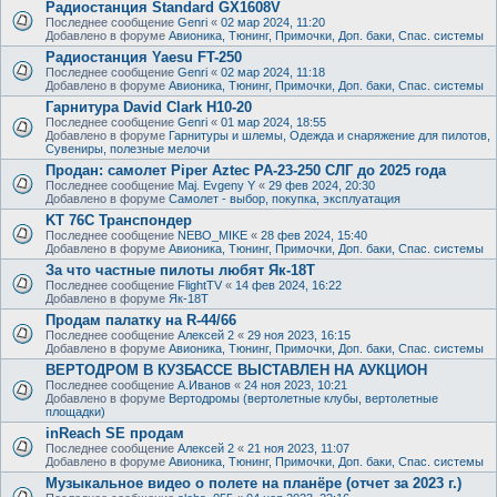
Радиостанция Standard GX1608V
Последнее сообщение
Genri
«
02 мар 2024, 11:20
Добавлено в форуме
Авионика, Тюнинг, Примочки, Доп. баки, Спас. системы
Радиостанция Yaesu FT-250
Последнее сообщение
Genri
«
02 мар 2024, 11:18
Добавлено в форуме
Авионика, Тюнинг, Примочки, Доп. баки, Спас. системы
Гарнитура David Clark H10-20
Последнее сообщение
Genri
«
01 мар 2024, 18:55
Добавлено в форуме
Гарнитуры и шлемы, Одежда и снаряжение для пилотов,
Сувениры, полезные мелочи
Продан: самолет Piper Aztec PA-23-250 СЛГ до 2025 года
Последнее сообщение
Maj. Evgeny Y
«
29 фев 2024, 20:30
Добавлено в форуме
Самолет - выбор, покупка, эксплуатация
KT 76C Транспондер
Последнее сообщение
NEBO_MIKE
«
28 фев 2024, 15:40
Добавлено в форуме
Авионика, Тюнинг, Примочки, Доп. баки, Спас. системы
За что частные пилоты любят Як-18Т
Последнее сообщение
FlightTV
«
14 фев 2024, 16:22
Добавлено в форуме
Як-18Т
Продам палатку на R-44/66
Последнее сообщение
Алексей 2
«
29 ноя 2023, 16:15
Добавлено в форуме
Авионика, Тюнинг, Примочки, Доп. баки, Спас. системы
ВЕРТОДРОМ В КУЗБАССЕ ВЫСТАВЛЕН НА АУКЦИОН
Последнее сообщение
А.Иванов
«
24 ноя 2023, 10:21
Добавлено в форуме
Вертодромы (вертолетные клубы, вертолетные
площадки)
inReach SE продам
Последнее сообщение
Алексей 2
«
21 ноя 2023, 11:07
Добавлено в форуме
Авионика, Тюнинг, Примочки, Доп. баки, Спас. системы
Музыкальное видео о полете на планёре (отчет за 2023 г.)