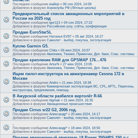
Последнее сообщение
майор
«
06 сен 2024, 14:09
Добавлено в форуме
Аэроклубы РФ (Лётные школы)
Предварительный список авиационных мероприятий в
России на 2025 год
Последнее сообщение
igor113
«
04 сен 2024, 17:22
Добавлено в форуме
Российские шоу, слёты, конференции
Продаю EuroStarSL
Последнее сообщение
Наталья EV97
«
05 авг 2024, 16:27
Добавлено в форуме
Самолет - выбор, покупка, эксплуатация
Куплю Garmin G5.
Последнее сообщение
Chita
«
09 июл 2024, 10:07
Добавлено в форуме
Авионика, Тюнинг, Примочки, Доп. баки, Спас. системы
Продаю крепление RAM для GPSMAP 176…476
Последнее сообщение
ArturN
«
27 июн 2024, 13:05
Добавлено в форуме
Авионика, Тюнинг, Примочки, Доп. баки, Спас. системы
Ищем пилот-инструктора на авиатренажер Cessna 172 в
Москве
Последнее сообщение
Andro
«
21 июн 2024, 18:38
Добавлено в форуме
Коммерческая эксплуатация ВС, CPL, APTL, Перегоны,
инструктора, предложения, помощь
В Амурской области разбился вертолёт R-66
Последнее сообщение
bigmak
«
21 июн 2024, 16:35
Добавлено в форуме
Авиационные происшествия
Продам Cirrus sr22 G2, 2006 год.
Последнее сообщение
Александр*
«
20 июн 2024, 14:17
Добавлено в форуме
Самолет - выбор, покупка, эксплуатация
.
Последнее сообщение
Александр*
«
18 июн 2024, 18:56
Добавлено в форуме
Самолет - выбор, покупка, эксплуатация
Продаю авиационный двигатель ULPower 350iHPS 150 л.с.