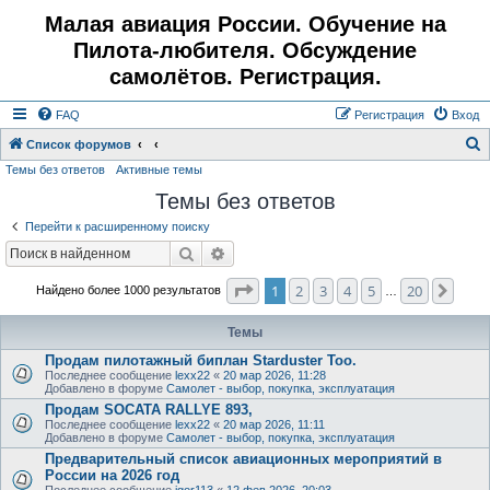
Малая авиация России. Обучение на
Пилота-любителя. Обсуждение
самолётов. Регистрация.
FAQ
Регистрация
Вход
Список форумов
Темы без ответов
Активные темы
о
Темы без ответов
и
с
Перейти к расширенному поиску
к
Поиск
Расширенный поиск
Страница
1
из
20
1
2
3
4
5
20
След
Найдено более 1000 результатов
…
Темы
Продам пилотажный биплан Starduster Too.
Последнее сообщение
lexx22
«
20 мар 2026, 11:28
Добавлено в форуме
Самолет - выбор, покупка, эксплуатация
Продам SOCATA RALLYE 893,
Последнее сообщение
lexx22
«
20 мар 2026, 11:11
Добавлено в форуме
Самолет - выбор, покупка, эксплуатация
Предварительный список авиационных мероприятий в
России на 2026 год
Последнее сообщение
igor113
«
12 фев 2026, 20:03