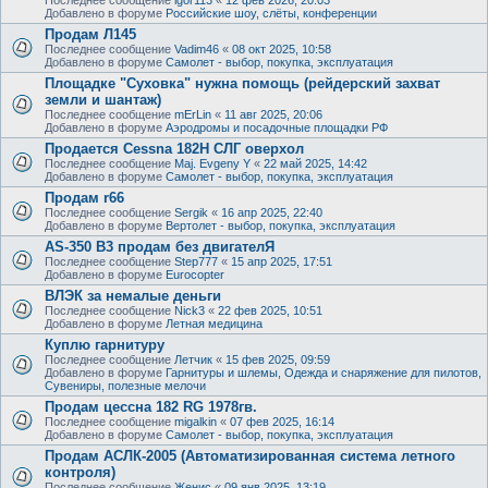
Добавлено в форуме
Российские шоу, слёты, конференции
Продам Л145
Последнее сообщение
Vadim46
«
08 окт 2025, 10:58
Добавлено в форуме
Самолет - выбор, покупка, эксплуатация
Площадке "Суховка" нужна помощь (рейдерский захват
земли и шантаж)
Последнее сообщение
mErLin
«
11 авг 2025, 20:06
Добавлено в форуме
Аэродромы и посадочные площадки РФ
Продается Cessna 182H СЛГ оверхол
Последнее сообщение
Maj. Evgeny Y
«
22 май 2025, 14:42
Добавлено в форуме
Самолет - выбор, покупка, эксплуатация
Продам r66
Последнее сообщение
Sergik
«
16 апр 2025, 22:40
Добавлено в форуме
Вертолет - выбор, покупка, эксплуатация
AS-350 B3 продам без двигателЯ
Последнее сообщение
Step777
«
15 апр 2025, 17:51
Добавлено в форуме
Eurocopter
ВЛЭК за немалые деньги
Последнее сообщение
Nick3
«
22 фев 2025, 10:51
Добавлено в форуме
Летная медицина
Куплю гарнитуру
Последнее сообщение
Летчик
«
15 фев 2025, 09:59
Добавлено в форуме
Гарнитуры и шлемы, Одежда и снаряжение для пилотов,
Сувениры, полезные мелочи
Продам цессна 182 RG 1978гв.
Последнее сообщение
migalkin
«
07 фев 2025, 16:14
Добавлено в форуме
Самолет - выбор, покупка, эксплуатация
Продам АСЛК-2005 (Автоматизированная система летного
контроля)
Последнее сообщение
Женис
«
09 янв 2025, 13:19