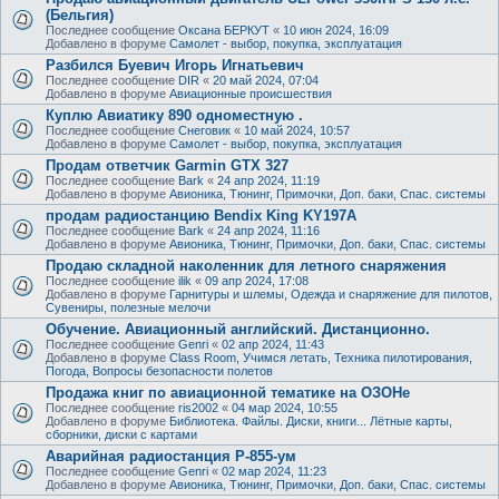
(Бельгия)
Последнее сообщение
Оксана БЕРКУТ
«
10 июн 2024, 16:09
Добавлено в форуме
Самолет - выбор, покупка, эксплуатация
Разбился Буевич Игорь Игнатьевич
Последнее сообщение
DIR
«
20 май 2024, 07:04
Добавлено в форуме
Авиационные происшествия
Куплю Авиатику 890 одноместную .
Последнее сообщение
Снеговик
«
10 май 2024, 10:57
Добавлено в форуме
Самолет - выбор, покупка, эксплуатация
Продам ответчик Garmin GTX 327
Последнее сообщение
Bark
«
24 апр 2024, 11:19
Добавлено в форуме
Авионика, Тюнинг, Примочки, Доп. баки, Спас. системы
продам радиостанцию Bendix King KY197A
Последнее сообщение
Bark
«
24 апр 2024, 11:16
Добавлено в форуме
Авионика, Тюнинг, Примочки, Доп. баки, Спас. системы
Продаю складной наколенник для летного снаряжения
Последнее сообщение
ilik
«
09 апр 2024, 17:08
Добавлено в форуме
Гарнитуры и шлемы, Одежда и снаряжение для пилотов,
Сувениры, полезные мелочи
Обучение. Авиационный английский. Дистанционно.
Последнее сообщение
Genri
«
02 апр 2024, 11:43
Добавлено в форуме
Class Room, Учимся летать, Техника пилотирования,
Погода, Вопросы безопасности полетов
Продажа книг по авиационной тематике на ОЗОНе
Последнее сообщение
ris2002
«
04 мар 2024, 10:55
Добавлено в форуме
Библиотека. Файлы. Диски, книги... Лётные карты,
сборники, диски с картами
Аварийная радиостанция Р-855-ум
Последнее сообщение
Genri
«
02 мар 2024, 11:23
Добавлено в форуме
Авионика, Тюнинг, Примочки, Доп. баки, Спас. системы